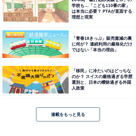
学校も…「こども110番の家」
は本当に必要？ PTAが直面する
理想と現実
「青春18きっぷ」販売激減の裏
に何が？ 連続利用の厳格化だけ
ではない「本当の理由」
「移民」に冷たいのはどっちな
のか？ スイスの厳格過ぎる学歴
選別と、日本の曖昧過ぎる外国
人政策
連載をもっと見る