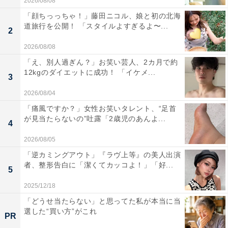
2026/08/08
「顔ちっっちゃ！」藤田ニコル、娘と初の北海
道旅行を公開！ 「スタイルよすぎるよ〜...
2
2026/08/08
「え、別人過ぎん？」お笑い芸人、2カ月で約
12kgのダイエットに成功！ 「イケメ...
3
2026/08/04
「痛風ですか？」女性お笑いタレント、“足首
が見当たらないの”吐露「2歳児のあんよ...
4
2026/08/05
「逆カミングアウト」『ラヴ上等』の美人出演
者、整形告白に「潔くてカッコよ！」「好...
5
2025/12/18
「どうせ当たらない」と思ってた私が本当に当
選した“買い方”がこれ
PR