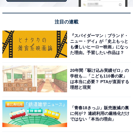
た。絵（画面）にも映っていると思いますが、自分にま
とわりついていたものが全てとれた、と感じた瞬間でし
注目の連載
たね」
『スパイダーマン：ブランド・
ニュー・デイ』が「史上もっと
も優しいヒーロー映画」になっ
た理由。予習したい作品は？
20年間「駆け込み実績ゼロ」の
学校も…「こども110番の家」
は本当に必要？ PTAが直面する
理想と現実
「青春18きっぷ」販売激減の裏
に何が？ 連続利用の厳格化だけ
ではない「本当の理由」