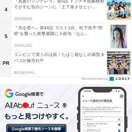
『真夏のシンデレラ』第5話 トンチキ妊娠騒動
でかすむ告白シーンに「土下座させとい...
4
それまで、正直自分は向いていないし、子どもも作れな
2023/08/08
いのに“鎌倉殿”にならなくてはならず、大好きな（和
『光る君へ』第46話 ラスト1分、松下洸平“周
田）義盛や畠山（重忠）が、鎌倉殿の自分が“殺すな”と
明”を襲った衝撃展開にＸ絶句「なん...
5
言っているのに殺されて行くのを目の当たりにして、す
2024/12/02
ごく苦しかったと思うんです。
コンビニで買うのは損！たばこ税なしの新型タ
バコが爆売れ中
PR
でも頭の良い人だったから、力のない自分がどうすれば
株式会社HAL
いいかとなった時に、朝廷と手を組むというか、その力
Recommended by
をお借りすることで何とか良い国を作ろうとした。そう
せざるをえなかった。
そんな中で公暁に襲われることで、やっと全てが終わ
り、ずっと会いたかった父（頼朝）や、話せなかった兄
上（頼家）がいるあの世へ行けるんだ……と思いまし