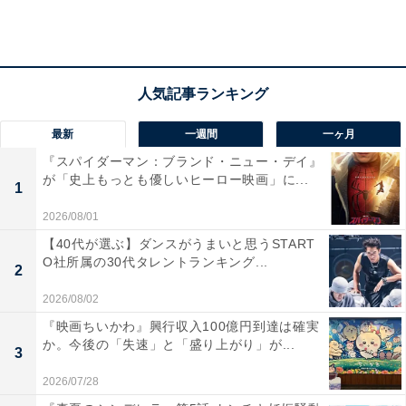
実朝「最期の瞬間」に感じたこと
「もちろん実朝としては納得づくの死というわけではな
く、まだ“この先（の人生）”があると思っていたと思い
ます。というのはその直前、公暁の父・頼家の死の真相
最新
一週間
一ヶ月
を知って、実朝は公暁に土下座をして、“共に北条から源
『スパイダーマン：ブランド・ニュー・デイ』
氏に（権力を）取り戻そう、私とあなたならできる”と申
が「史上もっとも優しいヒーロー映画」に...
1
し出ているんです。でも、つらい人生を送ってきた公暁
2026/08/01
には、もはや復讐以外の選択肢が無かった。
【40代が選ぶ】ダンスがうまいと思うSTART
O社所属の30代タレントランキング...
2
拝賀式で刀を持った彼と対峙した瞬間、実朝として
2026/08/02
は……楽になりました。
『映画ちいかわ』興行収入100億円到達は確実
か。今後の「失速」と「盛り上がり」が...
3
＞柿澤さんも公式で“実朝の最期”をツイート
2026/07/28