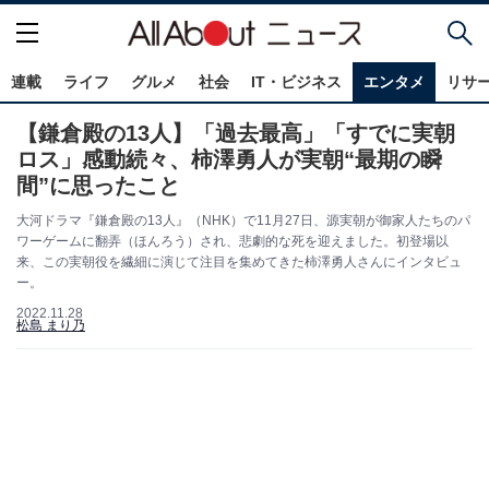
連載
ライフ
グルメ
社会
IT・ビジネス
エンタメ
リサ
【鎌倉殿の13人】「過去最高」「すでに実朝
ロス」感動続々、柿澤勇人が実朝“最期の瞬
間”に思ったこと
大河ドラマ『鎌倉殿の13人』（NHK）で11月27日、源実朝が御家人たちのパ
ワーゲームに翻弄（ほんろう）され、悲劇的な死を迎えました。初登場以
来、この実朝役を繊細に演じて注目を集めてきた柿澤勇人さんにインタビュ
ー。
2022.11.28
松島 まり乃