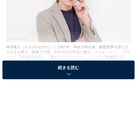
柿澤勇人（かきざわはやと）｜1987年、神奈川県出身。劇団四季を経てさ
まざまな舞台、映像で活躍。近年の主な作品に舞台『スリル・ミー』『デス
ノート THE MUSICAL』『東京ラブストーリー』、ドラマ『鎌倉殿の13
人』、映画『すくってごらん』などがある。
続きを読む
後半に入ってからの“修羅の道”化がすさまじい大河ドラ
マ『鎌倉殿の13人』（NHK）で11月27日、第45回「八
幡宮の階段」が放映。和歌を愛する温和な貴公子・源実
朝が御家人たちのパワーゲームに翻弄（ほんろう）さ
れ、悲劇的な死を迎えます。初登場以来、この役を繊細
に演じ、お茶の間の注目を集めてきたのが柿澤勇人さ
ん。これまで数々の舞台に主演してきた彼は、実朝の“運
命の瞬間”をこう振り返ります。