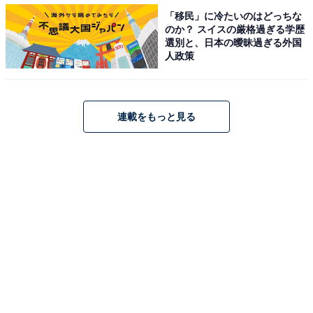
「移民」に冷たいのはどっちな
実朝役は意表を突いたキャスティング
のか？ スイスの厳格過ぎる学歴
選別と、日本の曖昧過ぎる外国
人政策
柿澤さんの“主戦場”であるミュージカルのファンにとっ
て、実は今回の実朝役は意表を突いたキャスティングで
した。反抗的な高校生役が鮮烈な印象を残した『春のめ
ざめ』（劇団四季）や『デスノート THE MUSICAL』
連載をもっと見る
『ブラッド・ブラザーズ』等、舞台での彼は“怒れる若
者”を演じることが多かったのです。