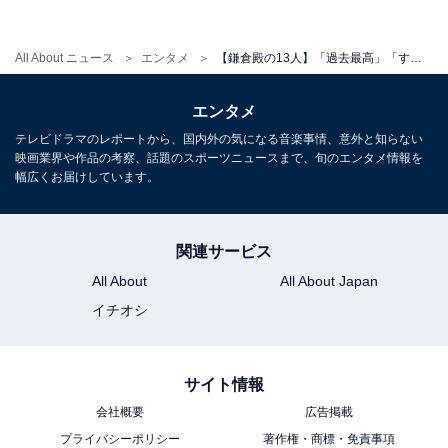
All About ニュース
エンタメ
【鎌倉殿の13人】「過去最高」「すでに実朝ロス」感動続々、柿澤勇人が実朝“最期の瞬間”に思ったこと
エンタメ
自身にとっても実朝役は意外だったと振り返る柿澤さん。脚本の三谷幸喜さ
んからも「こういう役初めてでしょ」と言われたそう。
テレビドラマのレポートから、国内外の気になる音楽事情、意外と知らない
映画業界や作品の考察、話題のスポーツニュースまで、旬のエンタメ情報を
「叫んだり駆け回る役が多かったので、映像作品に出演
幅広くお届けしています。
する時も、そういった色の役に行きがちでした。今回で
言えば頼家のような、破天荒だったり、嫌なことがあっ
たら机をひっくり返して“ふざけんな”と叫ぶ役が想像し
関連サービス
やすいですよね（笑）。僕自身、（実朝役は）意外でし
All About
All About Japan
た。
イチオシ
でも、（脚本の）三谷（幸喜）さんは“そうじゃないとこ
ろ”がその人の豊かさだったり良いところだと見抜いて、
サイト情報
逆の役をあててくださるんですよ。
会社概要
広告掲載
プライバシーポリシー
著作権・商標・免責事項