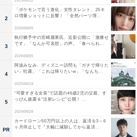
2025/06/12
「ポケモンで言う進化」女性タレント、25キ
ロ増量ショットに反響！ 「全然パーツ埋...
2
2026/08/05
執行猶予中の宮崎麗果氏、近影公開に「激痩せ
です」「なんか可哀想」の声。「食べられ...
3
2026/08/05
阿波みなみ、ディズニー訪問も「ガチで帰りた
い」吐露。「これは帰りたいw」「なんち...
4
2025/06/19
“可愛すぎる女装”で話題の46歳2児の父親、す
っぴん披露＆“注射レシピ”公開！ ...
5
2024/09/28
カードローン50万円以上の人は、返済を3～6
ヶ月停止して『大幅に減額してから返済...
PR