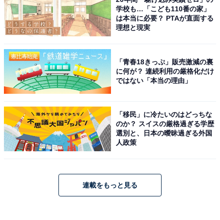
学校も…「こども110番の家」
は本当に必要？ PTAが直面する
理想と現実
「青春18きっぷ」販売激減の裏
に何が？ 連続利用の厳格化だけ
ではない「本当の理由」
「移民」に冷たいのはどっちな
のか？ スイスの厳格過ぎる学歴
選別と、日本の曖昧過ぎる外国
人政策
連載をもっと見る