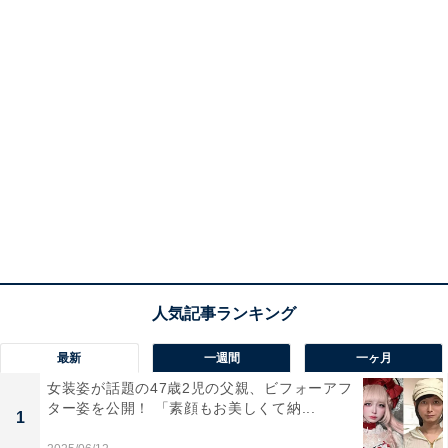
最新
一週間
一ヶ月
女装姿が話題の47歳2児の父親、ビフォーアフ
ター姿を公開！ 「素顔もお美しくて納...
1