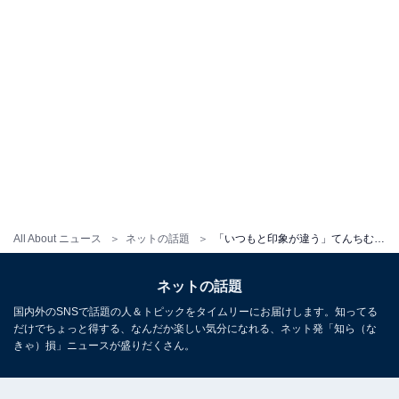
All About ニュース
ネットの話題
「いつもと印象が違う」てんちむ、胸元ちらりな“あざと”ワンピ姿を披露！ 「色気増し増し」「かわいすぎる」
ネットの話題
国内外のSNSで話題の人＆トピックをタイムリーにお届けします。知ってる
だけでちょっと得する、なんだか楽しい気分になれる、ネット発「知ら（な
きゃ）損」ニュースが盛りだくさん。