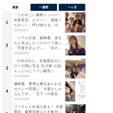
最新
一週間
一ヶ月
「うわすごい豪華メンバー」
「さす
木梨憲武、ヒロミへ「連絡く
は」高
1
1
ださい！」呼び掛ける。IS
災地を
S...
「カ...
2024/10/17
2026/08/0
「リアル天使」篠崎愛、肩を
「女の
ちら見せしたバスローブ姿に
介、バ
2
2
「可愛すぎんぞ～」「目の表
らのプレ
情...
愛...
2023/03/03
2026/08/0
「EXILEかと」木梨憲武＆ヒ
「脚が
ロミの間に写る“石川遼”の別
横川尚
3
3
人っぷりにファン騒然！...
ムキな姿
刃...
2022/09/09
2026/08/0
篠崎愛、豊満な胸元あらわな
「え、
セクシー写真に「大変けしか
芸人、2
4
4
らんです」「天下一の美女で
エットに
す...
2022/01/05
2026/08/0
フジテレビ社長の姿も！ 木梨
「脳がバ
憲武、豪華芸能人の大集合シ
装姿が話