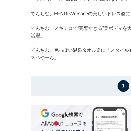
・
てんちむ、FENDI×Versaceの美しいドレ
・
てんちむ、メキシコで“完璧すぎる”美ボディを
活躍」
・
てんちむ、色っぽい温泉タオル姿に「スタイル
スベやーん」
1