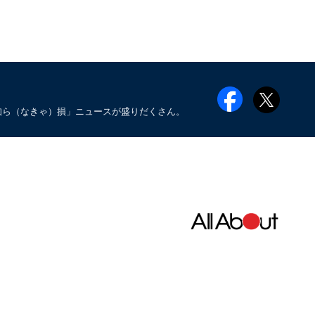
知ら（なきゃ）損」ニュースが盛りだくさん。