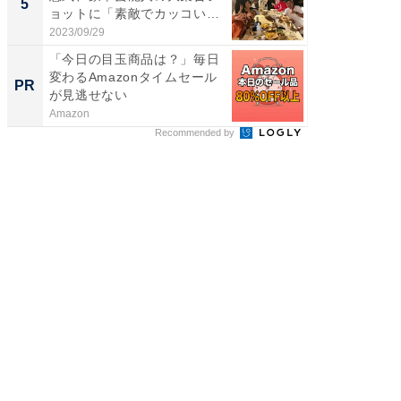
5
5
ョットに「素敵でカッコい
のお父さ
い...
2023/09/29
2026/08/0
「今日の目玉商品は？」毎日
【銀座】
変わるAmazonタイムセール
の贅沢
PR
PR
が見逃せない
Amazon
ReFa GIN
Recommended by