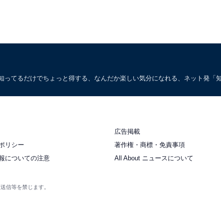
。知ってるだけでちょっと得する、なんだか楽しい気分になれる、ネット発「
広告掲載
ポリシー
著作権・商標・免責事項
報についての注意
All About ニュースについて
衆送信等を禁じます。