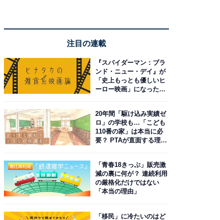
注目の連載
『スパイダーマン：ブラ
ンド・ニュー・デイ』が
「史上もっとも優しいヒ
ーロー映画」になった理
由。予習したい作品は？
20年間「駆け込み実績ゼ
ロ」の学校も…「こども
110番の家」は本当に必
要？ PTAが直面する理想
と現実
「青春18きっぷ」販売激
減の裏に何が？ 連続利用
の厳格化だけではない
「本当の理由」
「移民」に冷たいのはど