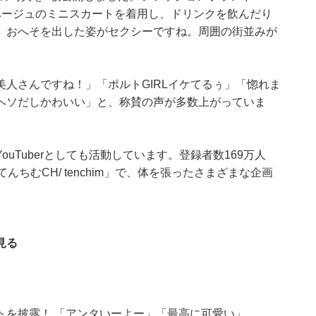
ベージュのミニスカートを着用し、ドリンクを飲んだり
。おへそを出した姿がセクシーですね。周囲の街並みが
。
人さんですね！」「ポルトGIRLイケてるぅ」「惚れま
ヘソだしかわいい」と、称賛の声が多数上がっていま
uTuberとしても活動しています。登録者数169万人
てんちむCH/ tenchim」で、体を張ったさまざまな企画
見る
トを披露！ 「アンタいーよー」「最高に可愛い」