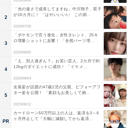
2026/08/06
「光の速さで成長してますね」中川翔子、双子
が10カ月に！ 「はやいいいい この前...
2
2026/07/30
「ポケモンで言う進化」女性タレント、25キ
ロ増量ショットに反響！ 「全然パーツ埋...
3
2026/08/05
「え、別人過ぎん？」お笑い芸人、2カ月で約
12kgのダイエットに成功！ 「イケメ...
4
2026/08/04
女装姿が話題の47歳2児の父親、ビフォーアフ
ター姿を公開！ 「素顔もお美しくて納...
5
2025/06/12
カードローン50万円以上の人は、返済を3～6
ヶ月停止して『大幅に減額してから返済...
PR