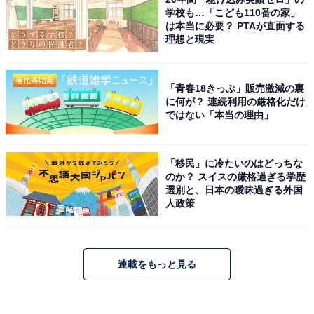
学校も…「こども110番の家」
は本当に必要？ PTAが直面する
理想と現実
「青春18きっぷ」販売激減の裏
に何が？ 連続利用の厳格化だけ
ではない「本当の理由」
「移民」に冷たいのはどっちな
のか？ スイスの厳格過ぎる学歴
選別と、日本の曖昧過ぎる外国
人政策
連載をもっと見る