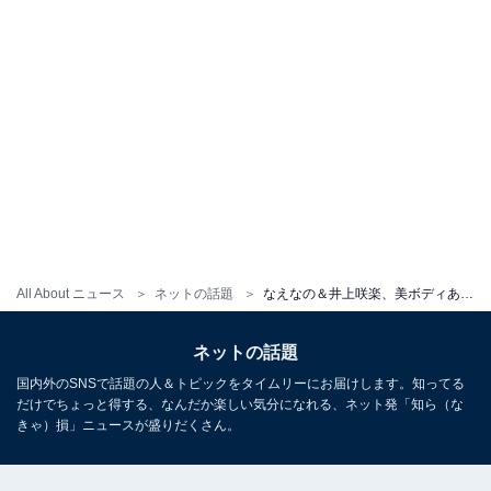
All About ニュース
ネットの話題
なえなの＆井上咲楽、美ボディあらわなランジェリー姿を披露！ ピーチ・ジョンの新ビジュアルでセクシーショット
ネットの話題
国内外のSNSで話題の人＆トピックをタイムリーにお届けします。知ってる
だけでちょっと得する、なんだか楽しい気分になれる、ネット発「知ら（な
きゃ）損」ニュースが盛りだくさん。