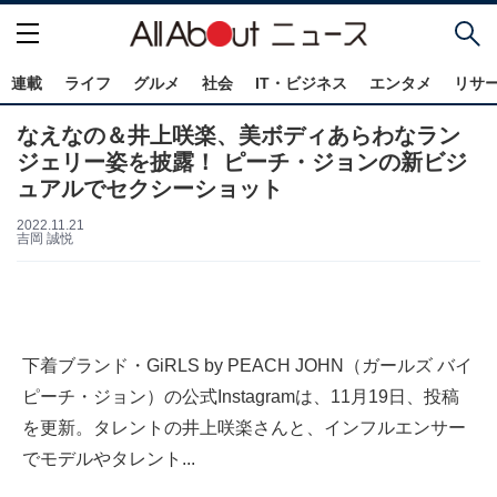
連載
ライフ
グルメ
社会
IT・ビジネス
エンタメ
リサ
なえなの＆井上咲楽、美ボディあらわなラン
ジェリー姿を披露！ ピーチ・ジョンの新ビジ
ュアルでセクシーショット
2022.11.21
吉岡 誠悦
下着ブランド・GiRLS by PEACH JOHN（ガールズ バイ
ピーチ・ジョン）の公式Instagramは、11月19日、投稿
を更新。タレントの井上咲楽さんと、インフルエンサー
でモデルやタレント...