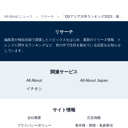
「創立50年以内」世界ヤング大学ランキング！ 3位「香
港科技大学（香港）」、2位「PSL研究大学（フラン
All About ニュース
リサーチ
「QSアジア大学ランキング2023」発表！ 2位「シンガポール国立大」を抑え1位になった大学、日本の大学の順位は？
ス）」、1位は？
・
リサーチ
「QSアジア大学ランキング2022」発表！ 2位「北京大
編集部が独自目線で調査したトピックスをはじめ、最新のリリース情報、ト
学」を抑え1位になった大学、日本の大学の順位は？
レンドに関するランキングなど、世の中で注目を集めている話題をお知らせ
しています。
【関連リンク】
関連サービス
・
プレスリリース
All About
All About Japan
イチオシ
サイト情報
会社概要
広告掲載
プライバシーポリシー
著作権・商標・免責事項