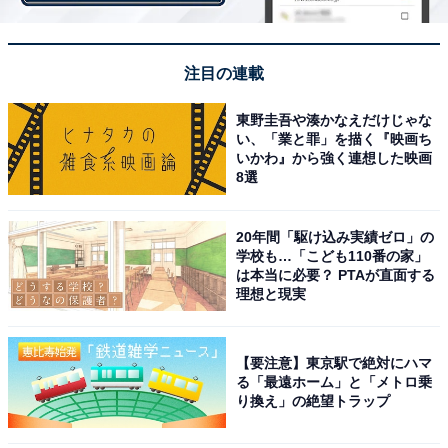
第1位：北京大学（中国）
1位は、「北京大学」が選ばれました。2022年版の2位か
注目の連載
ら1ランクアップです。
東野圭吾や湊かなえだけじゃな
い、「業と罪」を描く『映画ち
いかわ』から強く連想した映画
1898年に創立された中国初の国立総合大学です。文理系
8選
の基礎教育や研究を軸に、政財界や文学界に多くの人材
を輩出しています。総合得点では満点を獲得していま
20年間「駆け込み実績ゼロ」の
す。
学校も…「こども110番の家」
は本当に必要？ PTAが直面する
理想と現実
東大が11位、京大が16位にランクイン
【要注意】東京駅で絶対にハマ
る「最遠ホーム」と「メトロ乗
り換え」の絶望トラップ
日本の大学の順位を見ると東京大学が11位（2022年