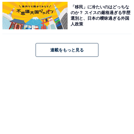
同）、京都大学が16位（2022年15位）だったほか、東京
「移民」に冷たいのはどっちな
工業大学が20位（2022年21位）にランクインしていま
のか？ スイスの厳格過ぎる学歴
選別と、日本の曖昧過ぎる外国
す。
人政策
＞次ページ：20位までのランキング結果を見る
連載をもっと見る
【おすすめ記事】
・
QS世界大学ランキング2023、日本の大学は3位 東京工業
大学、2位 京都大学、1位は？
・
QS世界大学ランキング2023、2位はケンブリッジ大！
11年連続で1位を獲得した大学は？
・