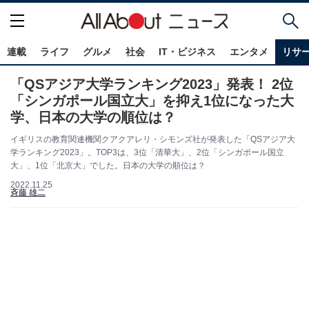
連載
ライフ
グルメ
社会
IT・ビジネス
エンタメ
リサ
「QSアジア大学ランキング2023」発表！ 2位
「シンガポール国立大」を抑え1位になった大
学、日本の大学の順位は？
イギリスの教育関連機関クアクアレリ・シモンズ社が発表した「QSアジア大
学ランキング2023」。TOP3は、3位「清華大」、2位「シンガポール国立
大」、1位「北京大」でした。日本の大学の順位は？
2022.11.25
斉藤 雄二