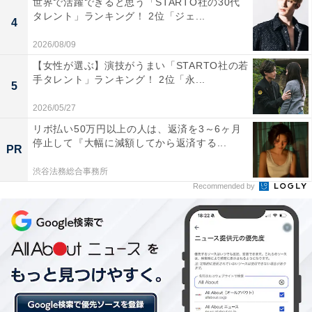
世界で活躍できると思う「STARTO社の30代
国際教員比率で満点、雇用の成果で99.6pt、学術的評判
タレント」ランキング！ 2位「ジェ...
4
で99.5ptを獲得しています。
2026/08/09
【女性が選ぶ】演技がうまい「STARTO社の若
手タレント」ランキング！ 2位「永...
5
2026/05/27
リボ払い50万円以上の人は、返済を3～6ヶ月
停止して『大幅に減額してから返済する...
PR
渋谷法務総合事務所
Recommended by