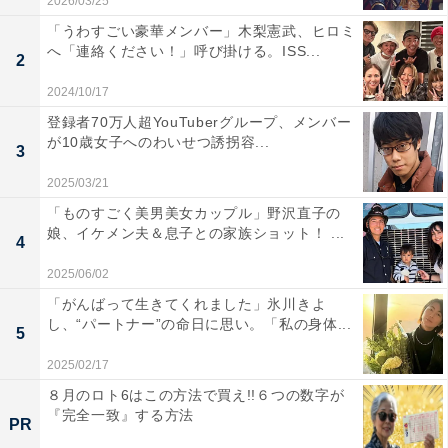
2026/03/25
「うわすごい豪華メンバー」木梨憲武、ヒロミ
へ「連絡ください！」呼び掛ける。ISS...
2
2024/10/17
登録者70万人超YouTuberグループ、メンバー
が10歳女子へのわいせつ誘拐容...
3
2025/03/21
「ものすごく美男美女カップル」野沢直子の
娘、イケメン夫＆息子との家族ショット！ ...
4
2025/06/02
「がんばって生きてくれました」氷川きよ
し、“パートナー”の命日に思い。「私の身体...
5
2025/02/17
８月のロト6はこの方法で買え!!６つの数字が
『完全一致』する方法
PR