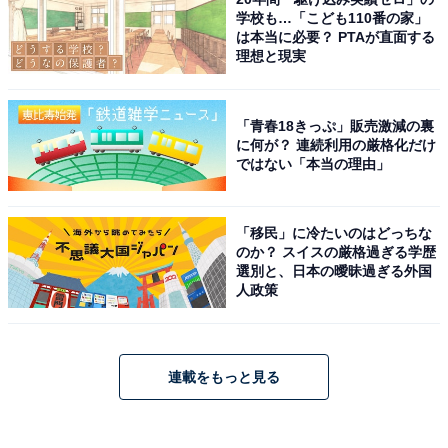
学校も…「こども110番の家」
は本当に必要？ PTAが直面する
理想と現実
「青春18きっぷ」販売激減の裏
に何が？ 連続利用の厳格化だけ
ではない「本当の理由」
「移民」に冷たいのはどっちな
のか？ スイスの厳格過ぎる学歴
選別と、日本の曖昧過ぎる外国
人政策
連載をもっと見る