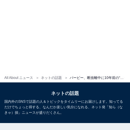
All About ニュース
ネットの話題
バービー、断捨離中に10年前の“奇跡の1枚”を発見！ 「ほっそ！！」「懐かしい！！！！！」の声
ネットの話題
国内外のSNSで話題の人＆トピックをタイムリーにお届けします。知ってる
だけでちょっと得する、なんだか楽しい気分になれる、ネット発「知ら（な
きゃ）損」ニュースが盛りだくさん。