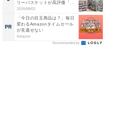
リーバスケットが高評価「使
は和の
わ...
が...
2026/08/03
2026/08/0
「今日の目玉商品は？」毎日
【大人
変わるAmazonタイムセール
で快適
PR
PR
が見逃せない
Amazon
アイリス
Recommended by