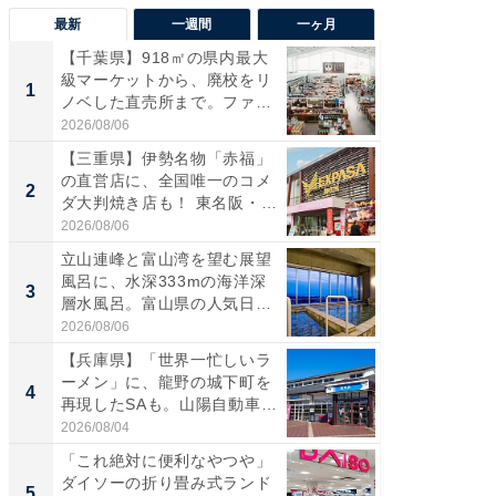
最新
一週間
一ヶ月
【千葉県】918㎡の県内最大
【兵庫
級マーケットから、廃校をリ
ーメン
1
1
ノベした直売所まで。ファ
再現した
ー...
道...
2026/08/06
2026/08/0
【三重県】伊勢名物「赤福」
【三重
の直営店に、全国唯一のコメ
「鈴鹿天
2
2
ダ大判焼き店も！ 東名阪・
は100
伊...
2026/08/06
2026/08/0
立山連峰と富山湾を望む展望
ステラ
風呂に、水深333mの海洋深
詰め放題
3
3
層水風呂。富山県の人気日
00円で「
帰...
2026/08/06
2026/08/0
【兵庫県】「世界一忙しいラ
「ミニオ
ーメン」に、龍野の城下町を
ッグ！ 
4
4
再現したSAも。山陽自動車
ど、夏限
道...
2026/08/04
2026/08/0
「これ絶対に便利なやつや」
【埼玉
ダイソーの折り畳み式ランド
「行田天
5
5