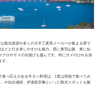
富な観光資源や多くの大手工業系メーカーが集まる県で
時間ほどと行き来しやすのも魅力。西に奥羽山脈、東に仙
マグロやサメの水揚げも盛んです。特にサメのひれを加
ます。
で食べ応えがある牛タン料理は、1度は現地で食べてみ
島」や仙台城跡、伊達政宗像といった観光スポットも魅