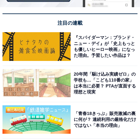
注目の連載
『スパイダーマン：ブランド・
ニュー・デイ』が「史上もっと
も優しいヒーロー映画」になっ
た理由。予習したい作品は？
20年間「駆け込み実績ゼロ」の
学校も…「こども110番の家」
は本当に必要？ PTAが直面する
理想と現実
・
究極に難しい!? このシルエットはどこでしょう？ 【反
「青春18きっぷ」販売激減の裏
転・都道府県クイズ】
に何が？ 連続利用の厳格化だけ
ではない「本当の理由」