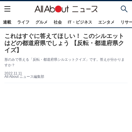
連載
ライフ
グルメ
社会
IT・ビジネス
エンタメ
リサ
これはすぐに答えてほしい！ このシルエット
はどの都道府県でしょう 【反転・都道府県ク
イズ】
形のみで答える「反転・都道府県シルエットクイズ」です。答えが分かりま
すか？
2022.11.11
All About ニュース編集部