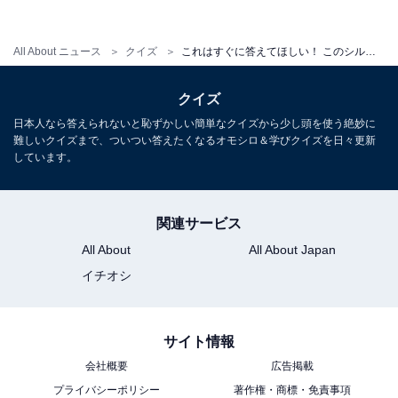
初見で分かったら天才！ このシルエットはどこでしょ
う？ 【反転・都道府県クイズ】
All About ニュース
クイズ
これはすぐに答えてほしい！ このシルエットはどの都道府県でしょう 【反転・都道府県クイズ】
クイズ
日本人なら答えられないと恥ずかしい簡単なクイズから少し頭を使う絶妙に
難しいクイズまで、ついつい答えたくなるオモシロ＆学びクイズを日々更新
しています。
関連サービス
All About
All About Japan
イチオシ
サイト情報
会社概要
広告掲載
プライバシーポリシー
著作権・商標・免責事項