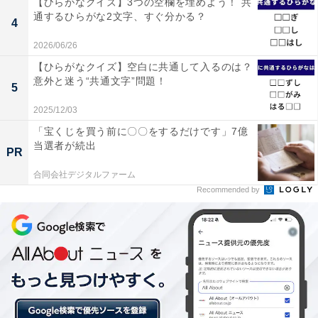
【ひらがなクイズ】3つの空欄を埋めよう！ 共
通するひらがな2文字、すぐ分かる？
4
2026/06/26
【ひらがなクイズ】空白に共通して入るのは？
意外と迷う“共通文字”問題！
5
2025/12/03
「宝くじを買う前に〇〇をするだけです」7億
当選者が続出
PR
・
今度は反転してる！ このシルエットはどの都道府県でし
合同会社デジタルファーム
Recommended by
ょう？ 【反転・都道府県クイズ】