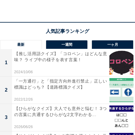
おすすめ記事
・
これはさすがに答えてほしい！ このシルエットはどこで
しょう？ 【反転・都道府県クイズ】
最新
一週間
一ヶ月
【推し活用語クイズ】「コロペン」はどんな意
味？ ライブ中の様子を表す言葉！
1
2024/10/06
「一方通行」と「指定方向外進行禁止」正しい
標識はどっち？【道路標識クイズ】
2
2022/12/26
【ひらがなクイズ】大人でも意外と悩む！ 3つ
の言葉に共通するひらがな2文字わかる...
3
2026/06/26