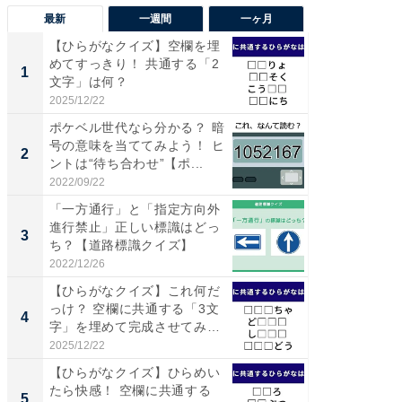
最新
一週間
一ヶ月
【ひらがなクイズ】空欄を埋
【兵庫
めてすっきり！ 共通する「2
ーメン
1
1
文字」は何？
再現した
道...
2025/12/22
2026/08/0
ポケベル世代なら分かる？ 暗
【三重
号の意味を当ててみよう！ ヒ
の直営
2
2
ントは“待ち合わせ”【ポ...
ダ大判焼
伊...
2022/09/22
2026/08/0
「一方通行」と「指定方向外
【千葉県
進行禁止」正しい標識はどっ
級マー
3
3
ち？【道路標識クイズ】
ノベし
ー...
2022/12/26
2026/08/0
【ひらがなクイズ】これ何だ
ステラ
っけ？ 空欄に共通する「3文
詰め放題
4
4
字」を埋めて完成させてみ
00円で「
よ...
2025/12/22
2026/08/0
【ひらがなクイズ】ひらめい
立山連
たら快感！ 空欄に共通する
風呂に、
5
5