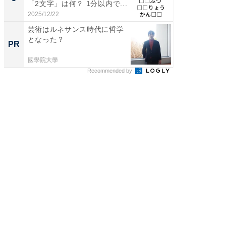
「2文字」は何？ 1分以内で...
層水風
帰...
2025/12/22
2026/08/0
芸術はルネサンス時代に哲学
無理な
となった？
は 「
PR
PR
國學院大學
森永乳業
Recommended by