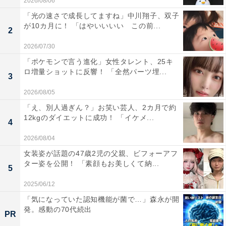
2026/08/06
「光の速さで成長してますね」中川翔子、双子
が10カ月に！ 「はやいいいい この前...
2
2026/07/30
「ポケモンで言う進化」女性タレント、25キ
ロ増量ショットに反響！ 「全然パーツ埋...
3
2026/08/05
「え、別人過ぎん？」お笑い芸人、2カ月で約
12kgのダイエットに成功！ 「イケメ...
4
2026/08/04
女装姿が話題の47歳2児の父親、ビフォーアフ
ター姿を公開！ 「素顔もお美しくて納...
5
2025/06/12
「気になっていた認知機能が菌で…」森永が開
発。感動の70代続出
PR