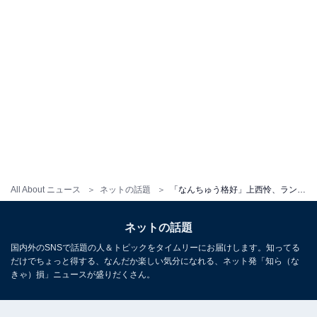
All About ニュース
ネットの話題
「なんちゅう格好」上西怜、ランジェリー姿のかわいすぎるオフショット動画を披露！ 「破壊力やばい」
ネットの話題
国内外のSNSで話題の人＆トピックをタイムリーにお届けします。知ってる
だけでちょっと得する、なんだか楽しい気分になれる、ネット発「知ら（な
きゃ）損」ニュースが盛りだくさん。