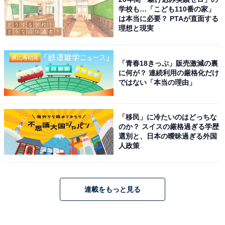
学校も…「こども110番の家」
は本当に必要？ PTAが直面する
理想と現実
「青春18きっぷ」販売激減の裏
に何が？ 連続利用の厳格化だけ
ではない「本当の理由」
「移民」に冷たいのはどっちな
のか？ スイスの厳格過ぎる学歴
選別と、日本の曖昧過ぎる外国
人政策
連載をもっと見る