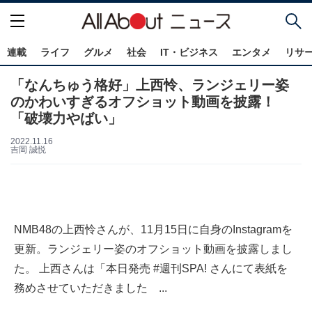
連載
ライフ
グルメ
社会
IT・ビジネス
エンタメ
リサ
「なんちゅう格好」上西怜、ランジェリー姿
のかわいすぎるオフショット動画を披露！
「破壊力やばい」
2022.11.16
吉岡 誠悦
NMB48の上西怜さんが、11月15日に自身のInstagramを
更新。ランジェリー姿のオフショット動画を披露しまし
た。 上西さんは「本日発売 #週刊SPA! さんにて表紙を
務めさせていただきました ...