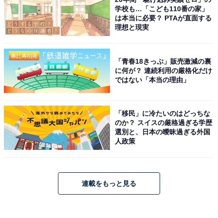
学校も…「こども110番の家」
は本当に必要？ PTAが直面する
理想と現実
「青春18きっぷ」販売激減の裏
に何が？ 連続利用の厳格化だけ
ではない「本当の理由」
「移民」に冷たいのはどっちな
のか？ スイスの厳格過ぎる学歴
選別と、日本の曖昧過ぎる外国
人政策
連載をもっと見る