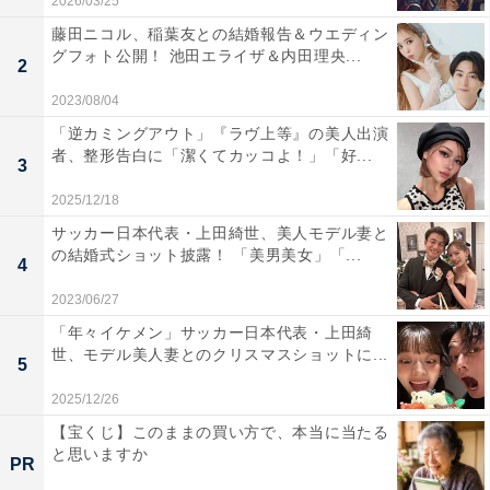
2026/03/25
藤田ニコル、稲葉友との結婚報告＆ウエディン
グフォト公開！ 池田エライザ＆内田理央...
2
2023/08/04
「逆カミングアウト」『ラヴ上等』の美人出演
者、整形告白に「潔くてカッコよ！」「好...
3
2025/12/18
サッカー日本代表・上田綺世、美人モデル妻と
の結婚式ショット披露！ 「美男美女」「...
4
2023/06/27
「年々イケメン」サッカー日本代表・上田綺
世、モデル美人妻とのクリスマスショットに...
5
2025/12/26
【宝くじ】このままの買い方で、本当に当たる
と思いますか
PR