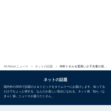
All About ニュース
ネットの話題
仲村トオル＆鷲尾いさ子夫妻の長女・美緒、家族で紅葉を楽しむプライベートショット！ スタイル抜群モデル体形を披露
ネットの話題
国内外のSNSで話題の人＆トピックをタイムリーにお届けします。知ってる
だけでちょっと得する、なんだか楽しい気分になれる、ネット発「知ら（な
きゃ）損」ニュースが盛りだくさん。