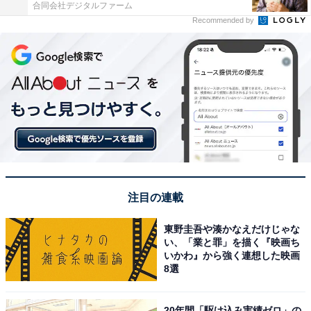
合同会社デジタルファーム
Recommended by
注目の連載
東野圭吾や湊かなえだけじゃな
い、「業と罪」を描く『映画ち
いかわ』から強く連想した映画
8選
20年間「駆け込み実績ゼロ」の