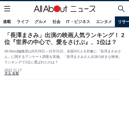
連載
ライフ
グルメ
社会
IT・ビジネス
エンタメ
リサ
「長澤まさみ」出演の映画人気ランキング！ 2
位『世界の中心で、愛をさけぶ』、1位は？
All About編集部は9月29日～10月31日、全国341人を対象に「長澤まさみさ
ん」に関するアンケート調査を実施。「長澤まさみさん出演の好きな映画」
ランキングで1位に選ばれたのは？
2022.11.17
児玉 友梨