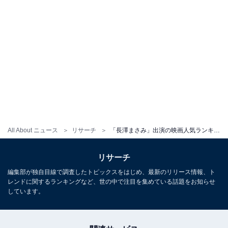
All About ニュース
リサーチ
「長澤まさみ」出演の映画人気ランキング！ 2位『世界の中心で、愛をさけぶ』、1位は？
リサーチ
編集部が独自目線で調査したトピックスをはじめ、最新のリリース情報、ト
レンドに関するランキングなど、世の中で注目を集めている話題をお知らせ
しています。