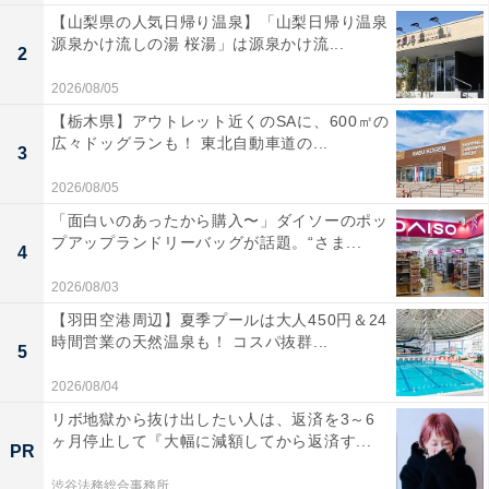
【山梨県の人気日帰り温泉】「山梨日帰り温泉
源泉かけ流しの湯 桜湯」は源泉かけ流...
2
2026/08/05
【栃木県】アウトレット近くのSAに、600㎡の
広々ドッグランも！ 東北自動車道の...
3
2026/08/05
「面白いのあったから購入〜」ダイソーのポッ
プアップランドリーバッグが話題。“さま...
4
2026/08/03
【羽田空港周辺】夏季プールは大人450円＆24
時間営業の天然温泉も！ コスパ抜群...
5
2026/08/04
リボ地獄から抜け出したい人は、返済を3～6
ヶ月停止して『大幅に減額してから返済す...
PR
渋谷法務総合事務所