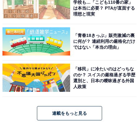
学校も…「こども110番の家」
は本当に必要？ PTAが直面する
理想と現実
「青春18きっぷ」販売激減の裏
に何が？ 連続利用の厳格化だけ
ではない「本当の理由」
「移民」に冷たいのはどっちな
のか？ スイスの厳格過ぎる学歴
選別と、日本の曖昧過ぎる外国
人政策
連載をもっと見る