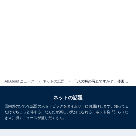
All About ニュース
ネットの話題
「JKの時の写真ですか？」倖田來未、40歳間近とは思えないかわいい姿を披露！ 「今世紀最大の美少女」
ネットの話題
国内外のSNSで話題の人＆トピックをタイムリーにお届けします。知ってる
だけでちょっと得する、なんだか楽しい気分になれる、ネット発「知ら（な
きゃ）損」ニュースが盛りだくさん。