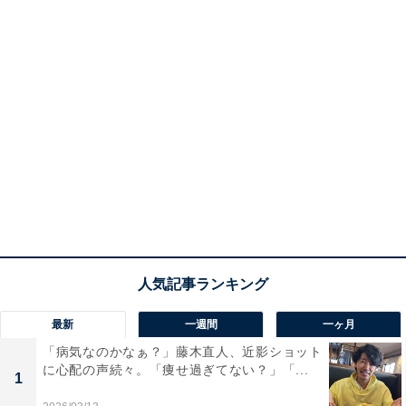
最新
一週間
一ヶ月
「病気なのかなぁ？」藤木直人、近影ショット
に心配の声続々。「痩せ過ぎてない？」「...
1