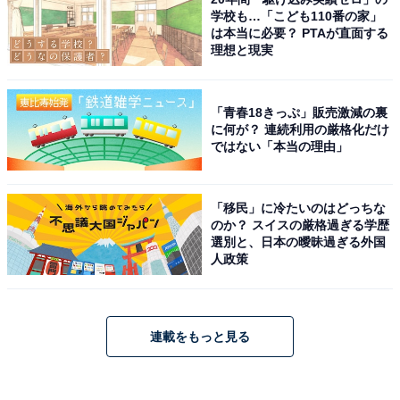
学校も…「こども110番の家」
は本当に必要？ PTAが直面する
理想と現実
「青春18きっぷ」販売激減の裏
に何が？ 連続利用の厳格化だけ
ではない「本当の理由」
「移民」に冷たいのはどっちな
のか？ スイスの厳格過ぎる学歴
選別と、日本の曖昧過ぎる外国
人政策
連載をもっと見る