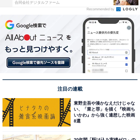
合同会社デジタルファーム
Recommended by
注目の連載
東野圭吾や湊かなえだけじゃな
い、「業と罪」を描く『映画ち
いかわ』から強く連想した映画
8選
20年間「駆け込み実績ゼロ」の