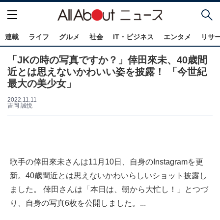
連載
ライフ
グルメ
社会
IT・ビジネス
エンタメ
リサ
「JKの時の写真ですか？」倖田來未、40歳間
近とは思えないかわいい姿を披露！ 「今世紀
最大の美少女」
2022.11.11
吉岡 誠悦
歌手の倖田來未さんは11月10日、自身のInstagramを更
新。40歳間近とは思えないかわいらしいショット披露し
ました。 倖田さんは「本日は、朝から大忙し！」とつづ
り、自身の写真6枚を公開しました。...