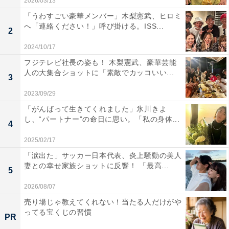
2026/03/13
「うわすごい豪華メンバー」木梨憲武、ヒロミ
へ「連絡ください！」呼び掛ける。ISS...
2
2024/10/17
フジテレビ社長の姿も！ 木梨憲武、豪華芸能
人の大集合ショットに「素敵でカッコいい...
3
2023/09/29
「がんばって生きてくれました」氷川きよ
し、“パートナー”の命日に思い。「私の身体...
4
2025/02/17
「涙出た」サッカー日本代表、炎上騒動の美人
妻との幸せ家族ショットに反響！ 「最高...
5
2026/08/07
売り場じゃ教えてくれない！当たる人だけがや
ってる宝くじの習慣
PR