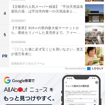
【京都府の人気スーパー銭湯】「宇治天然温泉
源氏の湯」は宇治市内唯一の天然温泉と...
4
2026/08/07
【千葉県】918㎡の県内最大級マーケットか
ら、廃校をリノベした直売所まで。ファー...
5
2026/08/06
「〇〇した後に必ず宝くじを買いなさい」貧乏
が億万長者に
PR
合同会社デジタルファーム
Recommended by