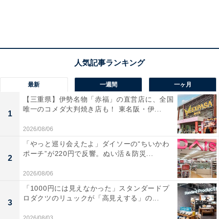
最新
一週間
一ヶ月
【三重県】伊勢名物「赤福」の直営店に、全国
唯一のコメダ大判焼き店も！ 東名阪・伊...
1
2026/08/06
「やっと巡り会えたよ」ダイソーの“ちいかわ
ポーチ”が220円で反響。ぬい活＆防災...
2
2026/08/06
「1000円には見えなかった」スタンダードプ
ロダクツのリュックが「高見えする」の...
3
2026/08/03