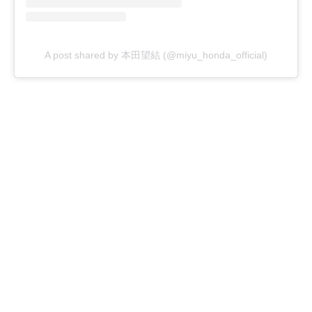
A post shared by 本田望結 (@miyu_honda_official)