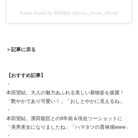
A post shared by 本田望結 (@miyu_honda_official)
＞記事に戻る
【おすすめ記事】
・
本田望結、大人の魅力あふれる美しい着物姿を披露！
「艶やかであり可愛い！」「おしとやかに見えるね」
・
本田望結、濱田龍臣との9年前＆現在ツーショットに
「美男美女になりましたね」「ハマタツの貫禄感www」
・