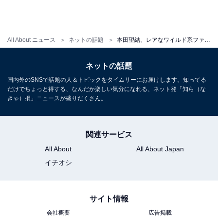
All About ニュース
ネットの話題
本田望結、レアなワイルド系ファッションで「奇跡の前髪」披露！ 「韓流スターみたい」「もはやアート」
ネットの話題
国内外のSNSで話題の人＆トピックをタイムリーにお届けします。知ってる
だけでちょっと得する、なんだか楽しい気分になれる、ネット発「知ら（な
きゃ）損」ニュースが盛りだくさん。
関連サービス
All About
All About Japan
イチオシ
サイト情報
会社概要
広告掲載