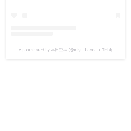
A post shared by 本田望結 (@miyu_honda_official)