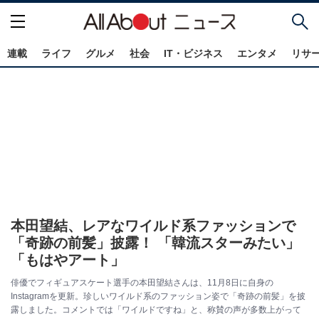
連載
ライフ
グルメ
社会
IT・ビジネス
エンタメ
リサ
本田望結、レアなワイルド系ファッションで
「奇跡の前髪」披露！ 「韓流スターみたい」
「もはやアート」
俳優でフィギュアスケート選手の本田望結さんは、11月8日に自身の
Instagramを更新。珍しいワイルド系のファッション姿で「奇跡の前髪」を披
露しました。コメントでは「ワイルドですね」と、称賛の声が多数上がって