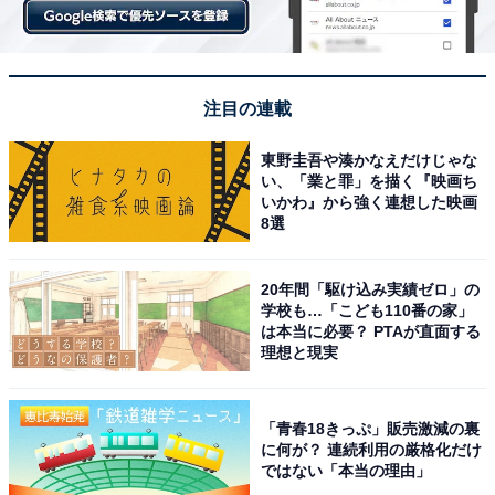
注目の連載
東野圭吾や湊かなえだけじゃな
い、「業と罪」を描く『映画ち
いかわ』から強く連想した映画
8選
20年間「駆け込み実績ゼロ」の
学校も…「こども110番の家」
は本当に必要？ PTAが直面する
理想と現実
「青春18きっぷ」販売激減の裏
に何が？ 連続利用の厳格化だけ
ではない「本当の理由」