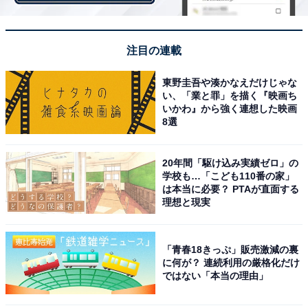
注目の連載
東野圭吾や湊かなえだけじゃな
い、「業と罪」を描く『映画ち
いかわ』から強く連想した映画
8選
20年間「駆け込み実績ゼロ」の
学校も…「こども110番の家」
は本当に必要？ PTAが直面する
理想と現実
「青春18きっぷ」販売激減の裏
に何が？ 連続利用の厳格化だけ
第1位：「ハワイ」23人
ではない「本当の理由」
リピーターも多く、日本人に人気の「ハワイ」が1位に