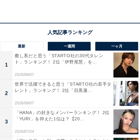
性証明書」が必要です。
最新
一週間
一ヶ月
癒し系だと思う「STARTO社の30代タレン
ト」ランキング！ 2位「伊野尾慧」を...
1
2026/08/07
世界で活躍できると思う「STARTO社の若手タ
レント」ランキング！ 2位「目黒蓮...
2
2026/08/07
「HANA」の好きなメンバーランキング！ 2位
「YURI」を抑えた1位は？【20...
3
第2位：「韓国」18人
2026/07/24