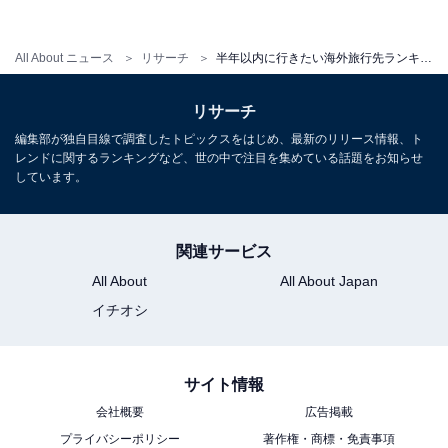
All About ニュース
リサーチ
半年以内に行きたい海外旅行先ランキング！ 3位「タイ」、2位「韓国」を抑えた1位は？
リサーチ
【おすすめ記事】
編集部が独自目線で調査したトピックスをはじめ、最新のリリース情報、ト
・
レンドに関するランキングなど、世の中で注目を集めている話題をお知らせ
しています。
1550人調査「コロナ後に行きたい海外旅行先」ランキン
グ！ 3位 イタリア、2位 台湾、1位は？
・
関連サービス
4万人が選ぶ「移住したい都道府県」ランキング！ 3位
All About
All About Japan
北海道、2位 兵庫県、1位は？
イチオシ
・
一生に1度は行きたい離島ランキング！ 3位は沖縄県「宮
古島」、2位は東京都「小笠原諸島」、1位は？
サイト情報
・
会社概要
広告掲載
4万人が選ぶ「人気移住地域」ランキング！ 3位 山口県
プライバシーポリシー
著作権・商標・免責事項