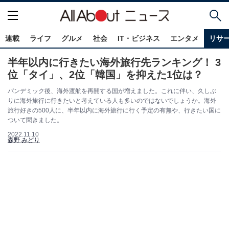
連載
ライフ
グルメ
社会
IT・ビジネス
エンタメ
リサ
半年以内に行きたい海外旅行先ランキング！ 3
位「タイ」、2位「韓国」を抑えた1位は？
パンデミック後、海外渡航を再開する国が増えました。これに伴い、久しぶ
りに海外旅行に行きたいと考えている人も多いのではないでしょうか。海外
旅行好きの500人に、半年以内に海外旅行に行く予定の有無や、行きたい国に
ついて聞きました。
2022.11.10
森野 みどり