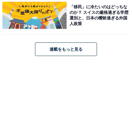
選ばれました。日本からの直行便でハワイに入国する際
「移民」に冷たいのはどっちな
のか？ スイスの厳格過ぎる学歴
には、公的機関発行の2回目のワクチンの「接種証明
選別と、日本の曖昧過ぎる外国
書」、航空会社が配付する「宣誓書」「コンタクトトレ
人政策
ーシング」、ESTAの取得が必要です。
ハワイからの帰国の際には、3回目のワクチンの「接種
連載をもっと見る
証明書」か、出国前72時間以内に受けた検査の「陰性証
明書」のどちらかを提出します。
成田空港や羽田空港、関西国際空港からのホノルル発着
便はまだ運休が続いている便もありますが、パスポート
の期限を確認して、海やビーチ、ショッピング、観光な
ど、久しぶりのハワイが楽しめるといいですね。
＞10位までの全ランキング結果を見る