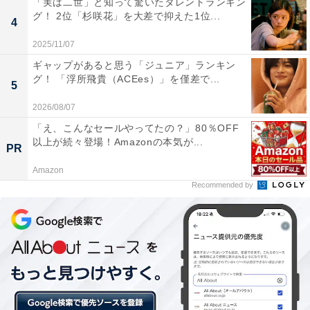
「実は二世」と知って驚いたタレントランキン
2位は「韓国」です。韓国も11月1日から観光、ビジネス
グ！ 2位「杉咲花」を大差で抑えた1位...
4
目的での入国が可能となり、ビザなしで90日間まで滞在
2025/11/07
できます。入国の際も入国前PCR陰性証明書の提出は不
ギャップがあると思う「ジュニア」ランキン
要で、予防接種の有無を問わず隔離義務もありません。
グ！ 「浮所飛貴（ACEes）」を僅差で...
5
韓国に入国する際には電子渡航認証システム「K-ETA」
2026/08/07
の登録が必須、検疫情報入力システム「Q-CODE」に事
「え、こんなセールやってたの？」80％OFF
以上が続々登場！Amazonの本気が...
前登録することが推奨されています。
PR
Amazon
日本への帰国時には3回のワクチン接種が完了していれ
Recommended by
ば「接種証明書」、未接種であれば出国前72時間以内に
受けた検査の「陰性証明書」が必要です。
日本から、飛行機で2時間ほどで行ける韓国。週末を利
用して、韓国料理やコスメなどのショッピングを楽しみ
たい人も多いのではないでしょうか。