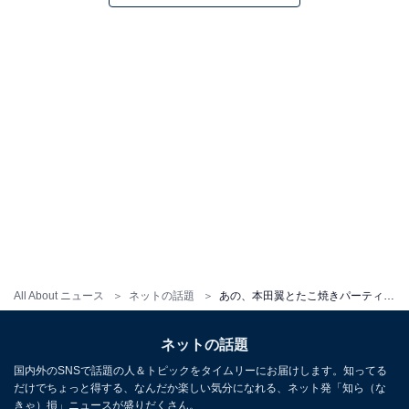
All About ニュース
ネットの話題
あの、本田翼とたこ焼きパーティーを楽しむ仲良しショット公開！ 「天使かわいい、！！」「最強コンビ」
ネットの話題
国内外のSNSで話題の人＆トピックをタイムリーにお届けします。知ってる
だけでちょっと得する、なんだか楽しい気分になれる、ネット発「知ら（な
きゃ）損」ニュースが盛りだくさん。