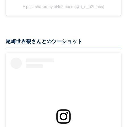
A post shared by aNo2mass (@a_n_o2mass)
尾崎世界観さんとのツーショット