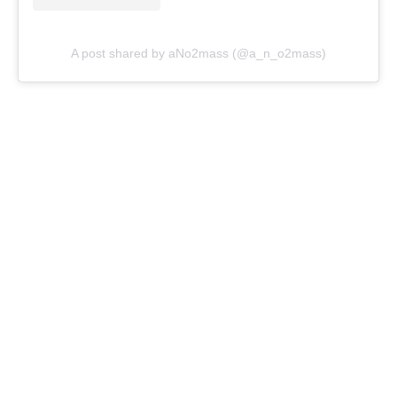
A post shared by aNo2mass (@a_n_o2mass)