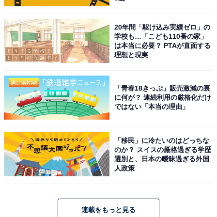
20年間「駆け込み実績ゼロ」の
学校も…「こども110番の家」
は本当に必要？ PTAが直面する
理想と現実
「青春18きっぷ」販売激減の裏
に何が？ 連続利用の厳格化だけ
ではない「本当の理由」
「移民」に冷たいのはどっちな
のか？ スイスの厳格過ぎる学歴
選別と、日本の曖昧過ぎる外国
人政策
連載をもっと見る