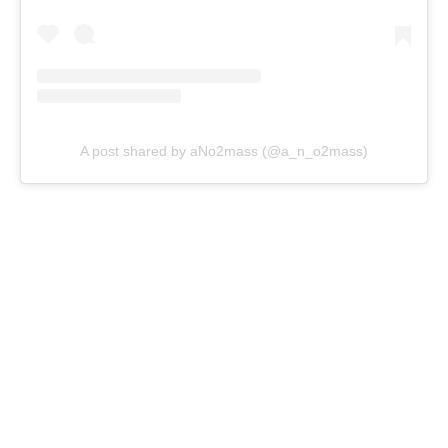
A post shared by aNo2mass (@a_n_o2mass)