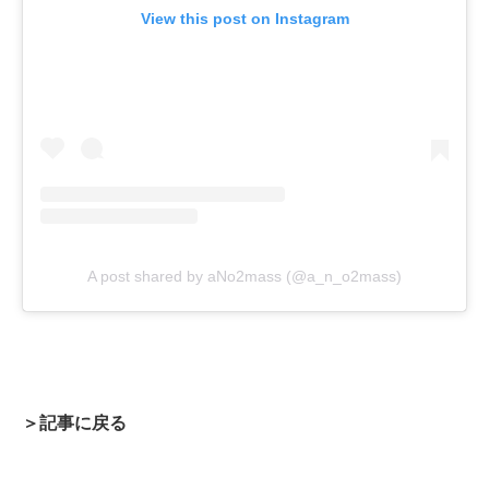
View this post on Instagram
A post shared by aNo2mass (@a_n_o2mass)
＞記事に戻る