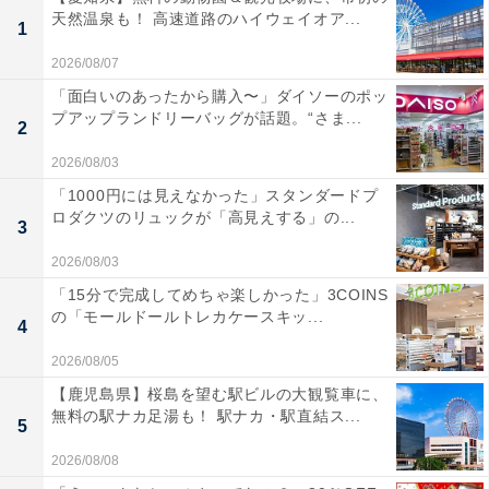
天然温泉も！ 高速道路のハイウェイオア...
1
2026/08/07
「面白いのあったから購入〜」ダイソーのポッ
プアップランドリーバッグが話題。“さま...
2
2026/08/03
「1000円には見えなかった」スタンダードプ
ロダクツのリュックが「高見えする」の...
3
2026/08/03
「15分で完成してめちゃ楽しかった」3COINS
の「モールドールトレカケースキッ...
4
2026/08/05
【鹿児島県】桜島を望む駅ビルの大観覧車に、
無料の駅ナカ足湯も！ 駅ナカ・駅直結ス...
5
2026/08/08