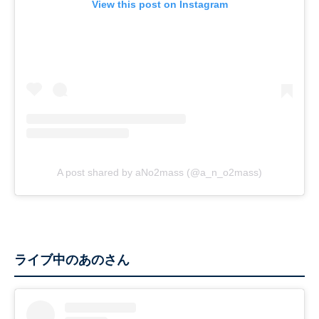
View this post on Instagram
A post shared by aNo2mass (@a_n_o2mass)
ライブ中のあのさん