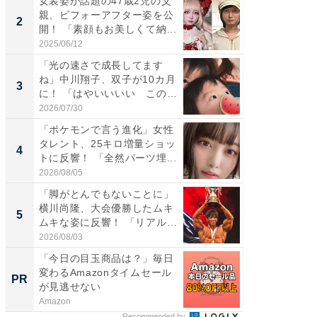
女装姿が話題の47歳2児の父
「女の
親、ビフォーアフター姿を公
介、バ
2
2
開！ 「素顔もお美しくて納...
らのプレ
愛...
2025/06/12
2026/08/0
「光の速さで成長してます
「好感
ね」中川翔子、双子が10カ月
や、“マ
3
3
に！ 「はやいいいい この
画変更
前...
財...
2026/07/30
2026/07/3
「ポケモンで言う進化」女性
「脚が
タレント、25キロ増量ショッ
横川尚
4
4
トに反響！ 「全然パーツ埋...
ムキな姿
刃...
2026/08/05
2026/08/0
「脚がとんでもないことに」
「2人と
横川尚隆、大会優勝したムキ
團十郎
5
5
ムキな姿に反響！ 「リアル
「後ろ
刃...
「...
2026/08/03
2026/08/0
「今日の目玉商品は？」毎日
すべて
変わるAmazonタイムセール
るその
PR
PR
が見逃せない
Amazon
COCO VIL
Recommended by