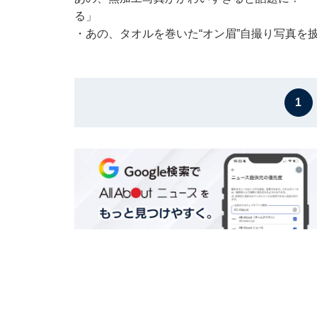
る」
・
あの、タオルを巻いた“オン眉”自撮り写真を
1