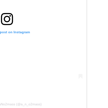
 post on Instagram
y aNo2mass (@a_n_o2mass)