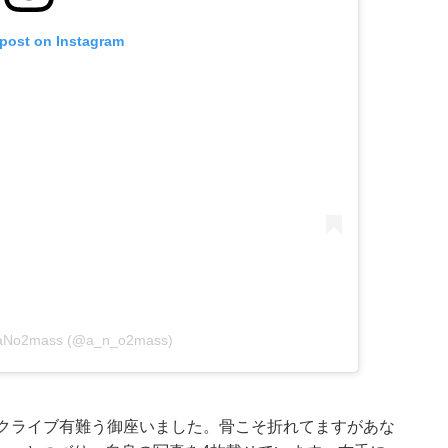
 post on Instagram
y aNo2mass (@a_n_o2mass)
ティックライブ有難う御座いました。骨こそ折れてますがあな