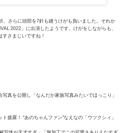
折。さらに頭部を7針も縫うけがも負いました。それか
TIVAL 2022」に出演したようです。けがをしながらも、
はすさまじいですね！
合写真を公開し「なんだか家族写真みたいでほっこり」
ト披露！ “あのちゃんファン”なえなの「ウツクシィ」
「被写体が天才すぎ」「無加工でこの可愛さありえなすぎ