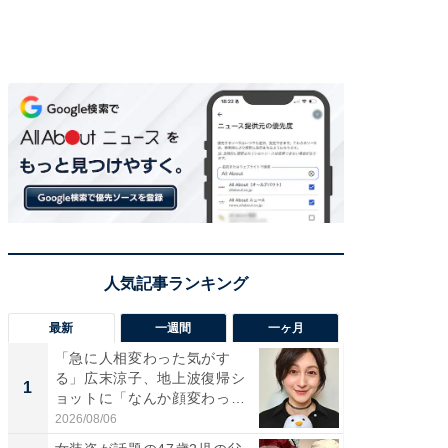
最新
一週間
一ヶ月
「急に人相変わった気がす
「さす
る」広末涼子、地上波復帰シ
は」高
1
1
ョットに「なんか顔変わっ
災地を
た」の...
「カ...
2026/08/06
2026/08/0