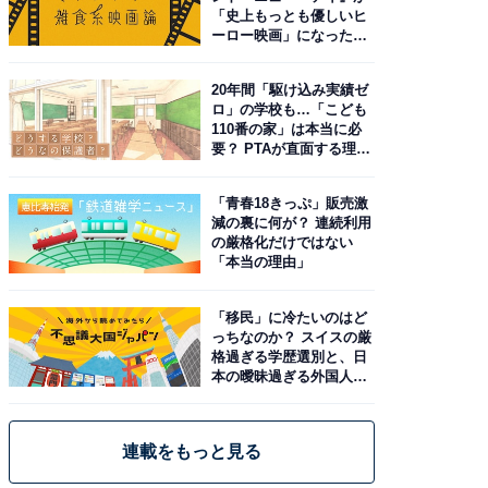
「史上もっとも優しいヒ
ーロー映画」になった理
由。予習したい作品は？
20年間「駆け込み実績ゼ
ロ」の学校も…「こども
110番の家」は本当に必
要？ PTAが直面する理想
と現実
「青春18きっぷ」販売激
減の裏に何が？ 連続利用
の厳格化だけではない
「本当の理由」
「移民」に冷たいのはど
っちなのか？ スイスの厳
格過ぎる学歴選別と、日
本の曖昧過ぎる外国人政
策
連載をもっと見る