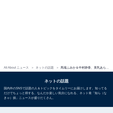
All About ニュース
ネットの話題
馬場ふみか＆中村静香、美乳あらわなドレスショット披露！ ドラマ『恋と弾丸』オフショット
ネットの話題
国内外のSNSで話題の人＆トピックをタイムリーにお届けします。知ってる
だけでちょっと得する、なんだか楽しい気分になれる、ネット発「知ら（な
きゃ）損」ニュースが盛りだくさん。