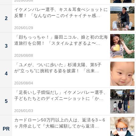
2026/03/08
イケメンバレー選手、キス＆耳食べショットに
反響！ 「なんなのーこのイチャイチャ感...
2
2026/01/29
「顔ちっっちゃ！」藤田ニコル、娘と初の北海
道旅行を公開！ 「スタイルよすぎるよ〜...
3
2026/08/08
「ユメが、ついに歩いた」杉浦太陽、第5子
が“立っち”に挑戦する姿を披露！ 「出来...
4
2026/08/04
「足長いし子煩悩だし」イケメンバレー選手、
子どもたちとのディズニーショットに「か...
5
2026/01/03
カードローン50万円以上の人は、返済を3～6
ヶ月停止して『大幅に減額してから返済...
PR