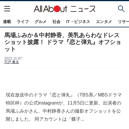
連載
ライフ
グルメ
社会
IT・ビジネス
エンタメ
リサ
馬場ふみか＆中村静香、美乳あらわなドレス
ショット披露！ ドラマ『恋と弾丸』オフショ
ット
2022.11.07
宍戸 奏太
現在放送中のドラマ『恋と弾丸』（TBS系／MBSドラマ
特区枠）の公式Instagramが、11月5日に更新。出演者の
馬場ふみかさん、中村静香さんの撮影オフショットを公
開しました。 同アカウントは「蝶子...