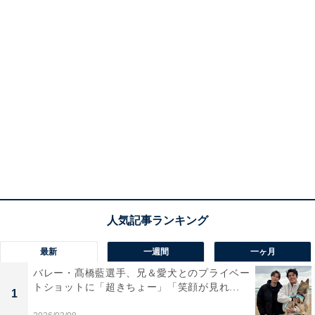
最新
一週間
一ヶ月
バレー・髙橋藍選手、兄＆愛犬とのプライベー
トショットに「超きちょー」「笑顔が見れ...
1