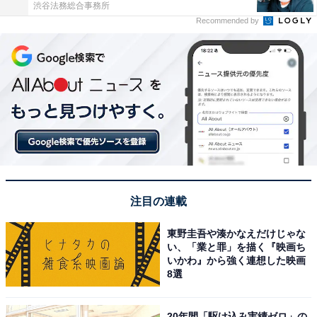
渋谷法務総合事務所
Recommended by
注目の連載
東野圭吾や湊かなえだけじゃな
い、「業と罪」を描く『映画ち
いかわ』から強く連想した映画
8選
20年間「駆け込み実績ゼロ」の