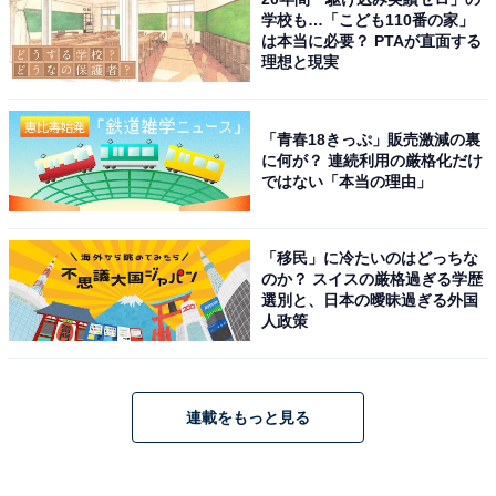
学校も…「こども110番の家」
は本当に必要？ PTAが直面する
理想と現実
「青春18きっぷ」販売激減の裏
に何が？ 連続利用の厳格化だけ
ではない「本当の理由」
「移民」に冷たいのはどっちな
のか？ スイスの厳格過ぎる学歴
選別と、日本の曖昧過ぎる外国
人政策
連載をもっと見る