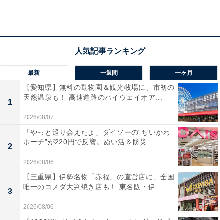
応募期間は11月17日（木）10時〜27日（日）18時ま
で。
公式サイト
にある「ネットストアで応募する」のリ
ンクから応募します。なお、応募時に選択する受け取り
店舗は、応募完了後に変更やキャンセルができませんの
最新
一週間
一ヶ月
でご注意を。応募は1人につき1回までで、ネットストア
【愛知県】無料の動物園＆観光牧場に、市初の
天然温泉も！ 高速道路のハイウェイオア...
会員になることが条件です。
1
2026/08/07
「やっと巡り会えたよ」ダイソーの“ちいかわ
ポーチ”が220円で反響。ぬい活＆防災...
2
2026/08/06
【三重県】伊勢名物「赤福」の直営店に、全国
唯一のコメダ大判焼き店も！ 東名阪・伊...
3
2026/08/06