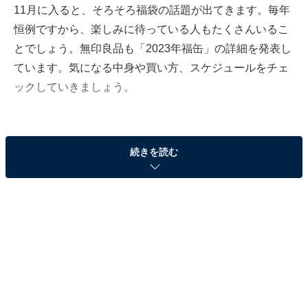
11月に入ると、そろそろ福袋の話題が出てきます。毎年
恒例ですから、楽しみに待っている人もたくさんいるこ
とでしょう。無印良品も「2023年福缶」の詳細を発表し
ています。気になる中身や買い方、スケジュールをチェ
ックしていきましょう。
「2023年福缶」の中身、価格は？
続きを読む
無印良品の「福缶」は2012年の正月に、東日本大震災で
被災をした東北を応援したいという思いからスタートし
たものです。「2023年福缶」の中身は、昔から親しまれ
ている手作りの縁起物1点と、2023円分使えるMUJI
GIFT CARDが1枚。価格は2023円（税込）です。