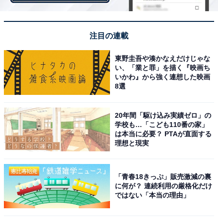
ましょう。当選メールもしくは「受け取り用バーコー
ド」が必要になるので、前もって準備をしておくと安心
です。もし受け取り期間内に購入できなかったら、キャ
注目の連載
ンセル扱いになります。どうしても受け取りができなく
東野圭吾や湊かなえだけじゃな
なってしまったら、店舗まで連絡をしましょう。
い、「業と罪」を描く『映画ち
いかわ』から強く連想した映画
8選
毎年人気となる無印良品の「福缶」。たくさんの応募が
ありそうですが、興味がある人はぜひ応募してみては。
20年間「駆け込み実績ゼロ」の
学校も…「こども110番の家」
は本当に必要？ PTAが直面する
理想と現実
【おすすめ記事】
・
「青春18きっぷ」販売激減の裏
「スターバックス福袋 2023」エントリー開始！ 気にな
に何が？ 連続利用の厳格化だけ
る中身や応募方法は？
ではない「本当の理由」
・