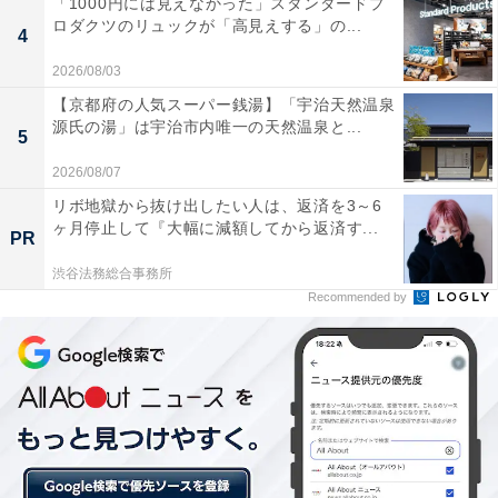
「1000円には見えなかった」スタンダードプ
ロダクツのリュックが「高見えする」の...
4
2026/08/03
【京都府の人気スーパー銭湯】「宇治天然温泉
源氏の湯」は宇治市内唯一の天然温泉と...
5
抽選結果はいつ分かる？
2026/08/07
リボ地獄から抜け出したい人は、返済を3～6
ヶ月停止して『大幅に減額してから返済す...
抽選結果は12月12日（月）に発表予定です。ネットスト
PR
アの注文履歴から確認しましょう。また当選者には12月
渋谷法務総合事務所
16日（金）までにメールでも連絡が届きます。
Recommended by
受け取り期間は1月1〜10日の間
「2023年福缶」の受け取り期間は、2023年1月1日
（日）～10日（火）。この間に指定した店舗で受け取り