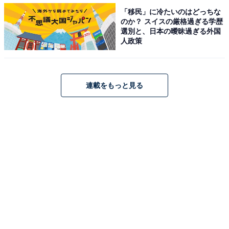
カルディの「2023年福袋」は抽選販売！ 応募方法や期
「移民」に冷たいのはどっちな
間、気になる中身をチェック
のか？ スイスの厳格過ぎる学歴
・
選別と、日本の曖昧過ぎる外国
人政策
カルディ「紅茶バッグ」が11月10日に発売！ 紅茶やお菓
子が入ったミニトートが登場
・
連載をもっと見る
無印良品の冷凍「たまご巻き」がシンプルでおいしい！
大きめだし巻きたまごと酢飯がベストマッチ
・
無印良品の「インテリアフレグランスオイル」は1000円
以下なのに香りのクオリティが高い！
【関連リンク】
・
「2023年福缶」