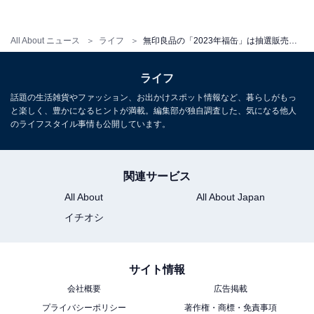
All About ニュース
ライフ
無印良品の「2023年福缶」は抽選販売！ 応募方法やスケジュールをチェック！
ライフ
話題の生活雑貨やファッション、お出かけスポット情報など、暮らしがもっ
と楽しく、豊かになるヒントが満載。編集部が独自調査した、気になる他人
のライフスタイル事情も公開しています。
関連サービス
All About
All About Japan
イチオシ
サイト情報
会社概要
広告掲載
プライバシーポリシー
著作権・商標・免責事項