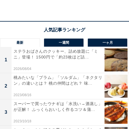
エントリー方法は？
「スターバックス福袋 2023」は全てオンラインでの抽選
最新
一週間
一ヶ月
販売なので、店舗販売はありません。
公式ページ
でオン
ステラおばさんのクッキー、詰め放題に「ミ
ニ」登場！ 1500円で「約23枚ほど詰...
ライン抽選にエントリーしましょう。Web会員サービス
1
「My Starbucks」の会員に登録していることが条件にな
2026/08/04
ります。エントリーは1人につき1回で、エントリー後の
桃みたいな「プラム」「ソルダム」「ネクタリ
キャンセルはできません。
ン」の違いとは？ 桃の仲間はどれ？ 味...
2
2023/08/16
スーパーで買ったウナギは「水洗い→酒蒸し」
エントリー期間は11月7日（月）10時～18日（金）23時
が正解！ ふっくらおいしく作るコツ＆蒲...
59分です。
3
2023/10/18