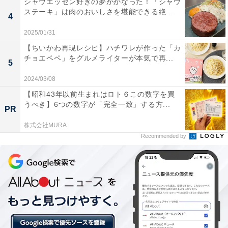
シャウエッセン好きの夢がかなった！「シャウ
ステーキ」は肉のおいしさを堪能できる絶...
4
2025/01/31
【ちいかわ再現レシピ】ハチワレが作った「カ
チョエペペ」をグルメライターが本気で再...
5
2024/03/08
【昭和43年以前生まれはロト６この数字を買
うべき】6つの数字が「完全一致」する方...
PR
株式会社MURA
Recommended by
当選したらオンラインストアで購入する
当選発表は11月28日（月）11〜17時頃の予定。当選者に
はメールが送られてくるので、12月5日（月）23時59分