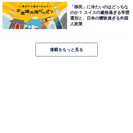
きます。すでに配送日は指定してあるので、必ず受け取
「移民」に冷たいのはどっちな
のか？ スイスの厳格過ぎる学歴
るようにしましょう。
選別と、日本の曖昧過ぎる外国
人政策
繰り返しになりますが、「スターバックス福袋 2023」は
全てオンラインでの抽選販売です。エントリー期間があ
連載をもっと見る
ることや店舗では販売されないことなど、注意点を再確
認しておきたいですね！
【おすすめ記事】
・
カルディの「2023年福袋」は抽選販売！ 応募方法や期
間、気になる中身をチェック
・
無印良品の「2023年福缶」は抽選販売！ 応募方法やスケ