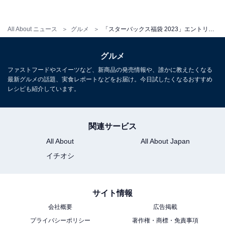
ジュールをチェック！
・
All About ニュース
グルメ
「スターバックス福袋 2023」エントリー開始！ 気になる中身や応募方法は？
【スタバ新作】クリスマス第1弾フラペは「ストロベリ
ー＆ベルベット ブラウニー」！ 上品な1杯を実食
グルメ
・
ファストフードやスイーツなど、新商品の発売情報や、誰かに教えたくなる
冬季限定「スターバックス(R) ホリデーシーズン ブレン
最新グルメの話題、実食レポートなどをお届け。今日試したくなるおすすめ
ド」登場！ クリスマスデザインのカップもかわいらしい
レシピも紹介しています。
・
カルディ「紅茶バッグ」が11月10日に発売！ 紅茶やお菓
関連サービス
子が入ったミニトートが登場
All About
All About Japan
イチオシ
【関連リンク】
・
スターバックス福袋 2023
サイト情報
会社概要
広告掲載
プライバシーポリシー
著作権・商標・免責事項