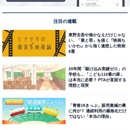
までに購入手続きをします。支払いはクレジットカー
ド、キャリア決済、スターバックス カードから選べま
す。
注目の連載
東野圭吾や湊かなえだけじゃな
この際に配送日を2023年1月1日（日）～7日（土）の間
い、「業と罪」を描く『映画ち
で選んでいきます。もし決済期限までに購入手続きがさ
いかわ』から強く連想した映画
8選
れなかったら、当選は無効になってしまうのでご注意く
ださい。決済期限までに購入されなかった当選無効分に
20年間「駆け込み実績ゼロ」の
ついては、繰り上げ抽選が行われます。再販売はされま
学校も…「こども110番の家」
せん。
は本当に必要？ PTAが直面する
理想と現実
「スターバックス福袋 2023」は指定した住所に送
「青春18きっぷ」販売激減の裏
に何が？ 連続利用の厳格化だけ
られてくる
ではない「本当の理由」
「スターバックス福袋 2023」は指定した住所に送られて