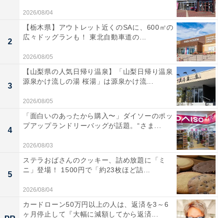
2026/08/04
【栃木県】アウトレット近くのSAに、600㎡の
広々ドッグランも！ 東北自動車道の...
2
2026/08/05
【山梨県の人気日帰り温泉】「山梨日帰り温泉
源泉かけ流しの湯 桜湯」は源泉かけ流...
3
2026/08/05
「面白いのあったから購入〜」ダイソーのポッ
プアップランドリーバッグが話題。“さま...
4
2026/08/03
ステラおばさんのクッキー、詰め放題に「ミ
ニ」登場！ 1500円で「約23枚ほど詰...
5
2026/08/04
カードローン50万円以上の人は、返済を3～6
ヶ月停止して『大幅に減額してから返済...