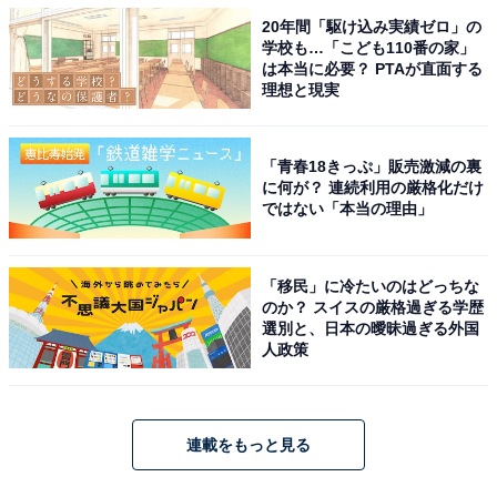
20年間「駆け込み実績ゼロ」の
学校も…「こども110番の家」
は本当に必要？ PTAが直面する
理想と現実
「青春18きっぷ」販売激減の裏
に何が？ 連続利用の厳格化だけ
ではない「本当の理由」
「移民」に冷たいのはどっちな
のか？ スイスの厳格過ぎる学歴
選別と、日本の曖昧過ぎる外国
人政策
連載をもっと見る