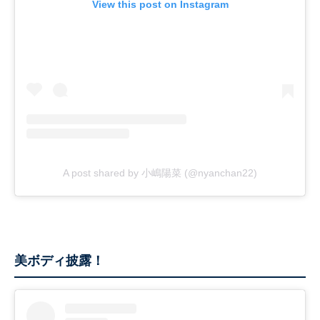
View this post on Instagram
A post shared by 小嶋陽菜 (@nyanchan22)
美ボディ披露！