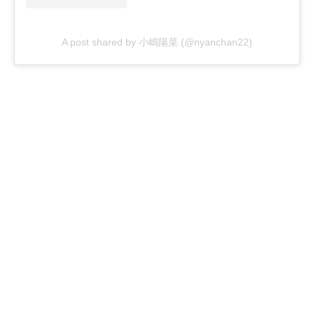
A post shared by 小嶋陽菜 (@nyanchan22)