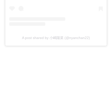
A post shared by 小嶋陽菜 (@nyanchan22)