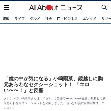
連載
ライフ
グルメ
社会
IT・ビジネス
エンタメ
リサ
「鏡の中が気になる」小嶋陽菜、鏡越しに胸
元あらわなセクシーショット！ 「エロ
い〜〜！」と反響
タレントの小嶋陽菜さんは、11月2日に自身のInstagramを更新。鏡越しに胸
元あらわなセクシーショットを公開しました。色っぽい姿に反響が集まって
います。