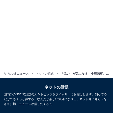
All About ニュース
ネットの話題
「鏡の中が気になる」小嶋陽菜、鏡越しに胸元あらわなセクシーショット！ 「エロい〜〜！」と反響
ネットの話題
国内外のSNSで話題の人＆トピックをタイムリーにお届けします。知ってる
だけでちょっと得する、なんだか楽しい気分になれる、ネット発「知ら（な
きゃ）損」ニュースが盛りだくさん。