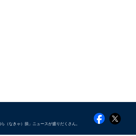
知ら（なきゃ）損」ニュースが盛りだくさん。