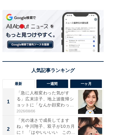
最新
一週間
一ヶ月
「急に人相変わった気がす
「さす
る」広末涼子、地上波復帰シ
は」高
1
1
ョットに「なんか顔変わっ
災地を
た」の...
「カ...
2026/08/06
2026/08/0
「光の速さで成長してます
「女の
ね」中川翔子、双子が10カ月
介、バ
2
2
に！ 「はやいいいい この
らのプレ