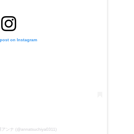
 post on Instagram
土屋アンナ (@annatsuchiya0311)