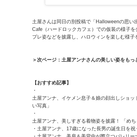
土屋さんは同日の別投稿で「Halloweenの思い
Cafe（ハードロックカフェ）での仮装の様子
プレ姿などを披露し、ハロウィンを楽しむ様子
＞次ページ：土屋アンナさんの美しい姿をもっ
【おすすめ記事】
・
土屋アンナ、イケメン息子＆娘の顔出しショッ
い写真」
・
土屋アンナ、美しすぎる着物姿を披露！ 「め
・
土屋アンナ、17歳になった長男の誕生日を祝
・
土屋アンナ、美肩＆美背中が際立つバレリー