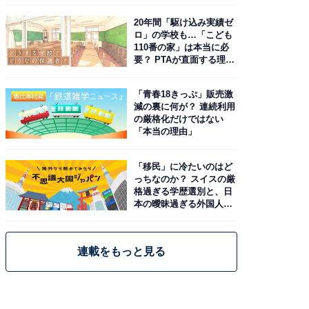
由。予習したい作品は？
20年間「駆け込み実績ゼ
ロ」の学校も…「こども
110番の家」は本当に必
要？ PTAが直面する理想
と現実
「青春18きっぷ」販売激
減の裏に何が？ 連続利用
の厳格化だけではない
「本当の理由」
「移民」に冷たいのはど
っちなのか？ スイスの厳
格過ぎる学歴選別と、日
本の曖昧過ぎる外国人政
策
連載をもっと見る