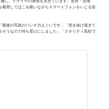
を施し、イケイケの表情を見せています。長男・澄海
を着用してばこを吸いながらスマートフォンをいじる姿
「最後の写真のパンチ力えぐいです」「突き抜け過ぎて
出そうなので待ち受けにしました」「クオリティ高杉で