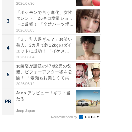
前...
愛...
2026/07/30
2026/08/0
「ポケモンで言う進化」女性
「好感
タレント、25キロ増量ショッ
や、“マ
3
3
トに反響！ 「全然パーツ埋...
画変更
財...
2026/08/05
2026/07/3
「え、別人過ぎん？」お笑い
「脚が
芸人、2カ月で約12kgのダイ
横川尚
4
4
エットに成功！ 「イケメ...
ムキな姿
刃...
2026/08/04
2026/08/0
女装姿が話題の47歳2児の父
「2人と
親、ビフォーアフター姿を公
團十郎
5
5
開！ 「素顔もお美しくて納...
「後ろ
「...
2025/06/12
2026/08/0
Jeep アソビュー！ギフト当
シェア別荘
たる
wners
PR
PR
Jeep Japan
COCO VIL
Recommended by