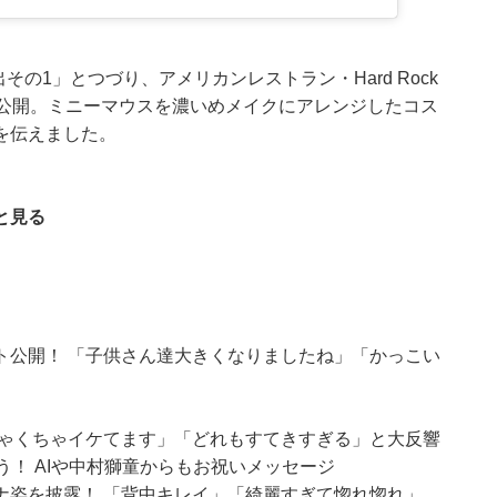
出その1」とつづり、アメリカンレストラン・Hard Rock
を公開。ミニーマウスを濃いめメイクにアレンジしたコス
を伝えました。
と見る
ト公開！ 「子供さん達大きくなりましたね」「かっこい
ちゃくちゃイケてます」「どれもすてきすぎる」と大反響
う！ AIや中村獅童からもお祝いメッセージ
ナ姿を披露！ 「背中キレイ」「綺麗すぎて惚れ惚れ」