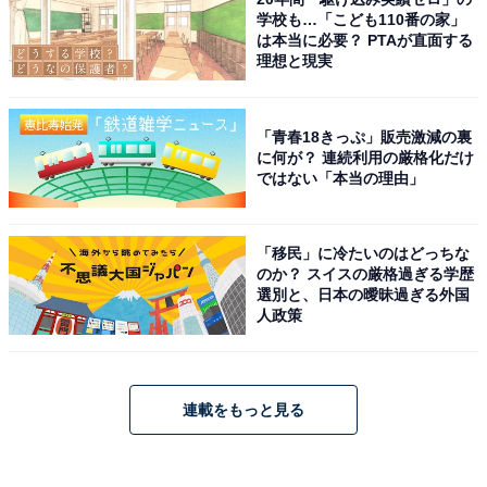
学校も…「こども110番の家」
は本当に必要？ PTAが直面する
理想と現実
「青春18きっぷ」販売激減の裏
に何が？ 連続利用の厳格化だけ
ではない「本当の理由」
「移民」に冷たいのはどっちな
のか？ スイスの厳格過ぎる学歴
選別と、日本の曖昧過ぎる外国
人政策
連載をもっと見る