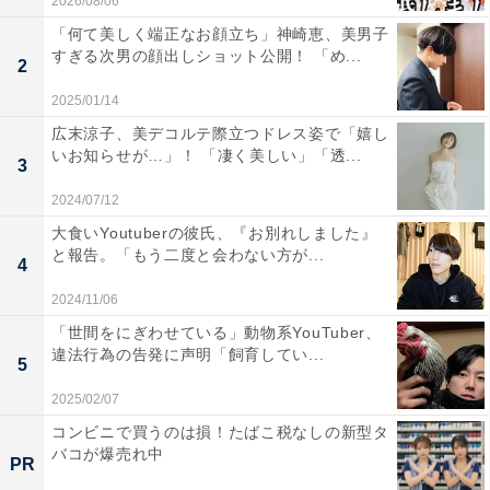
2026/08/06
「何て美しく端正なお顔立ち」神崎恵、美男子
すぎる次男の顔出しショット公開！ 「め...
2
2025/01/14
広末涼子、美デコルテ際立つドレス姿で「嬉し
いお知らせが…」！ 「凄く美しい」「透...
3
2024/07/12
大食いYoutuberの彼氏、『お別れしました』
と報告。「もう二度と会わない方が...
4
2024/11/06
「世間をにぎわせている」動物系YouTuber、
違法行為の告発に声明「飼育してい...
5
2025/02/07
コンビニで買うのは損！たばこ税なしの新型タ
バコが爆売れ中
PR