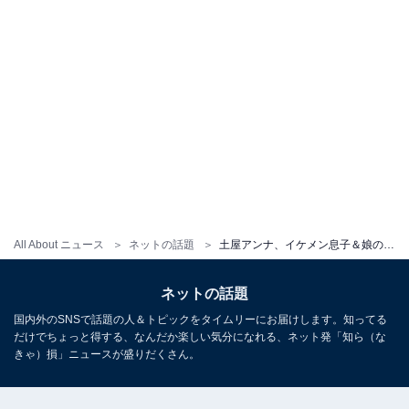
All About ニュース
ネットの話題
土屋アンナ、イケメン息子＆娘の顔出しショット公開！ 「子供さん達大きくなりましたね」「かっこいい写真」
ネットの話題
国内外のSNSで話題の人＆トピックをタイムリーにお届けします。知ってる
だけでちょっと得する、なんだか楽しい気分になれる、ネット発「知ら（な
きゃ）損」ニュースが盛りだくさん。