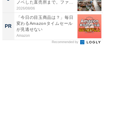
ノベした直売所まで。ファ
層水風
ー...
帰...
2026/08/06
2026/08/0
「今日の目玉商品は？」毎日
GOETH
変わるAmazonタイムセール
を組み
PR
PR
が見逃せない
Amazon
FINCHI o
Recommended by