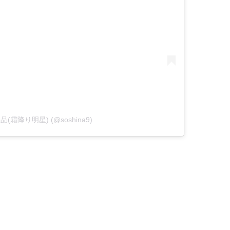
y 粗品(霜降り明星) (@soshina9)