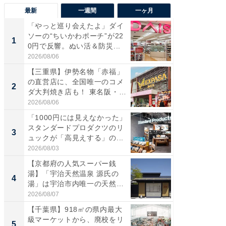
最新
一週間
一ヶ月
「やっと巡り会えたよ」ダイ
【兵庫
ソーの“ちいかわポーチ”が22
ーメン
1
1
0円で反響。ぬい活＆防災...
再現した
道...
2026/08/06
2026/08/0
【三重県】伊勢名物「赤福」
【三重
の直営店に、全国唯一のコメ
の直営
2
2
ダ大判焼き店も！ 東名阪・
ダ大判焼
伊...
伊...
2026/08/06
2026/08/0
「1000円には見えなかった」
【千葉県
スタンダードプロダクツのリ
級マー
3
3
ュックが「高見えする」の...
ノベし
ー...
2026/08/03
2026/08/0
【京都府の人気スーパー銭
ステラ
湯】「宇治天然温泉 源氏の
詰め放題
4
4
湯」は宇治市内唯一の天然温
00円で「
泉と...
2026/08/07
2026/08/0
【千葉県】918㎡の県内最大
立山連
級マーケットから、廃校をリ
風呂に、
5
5