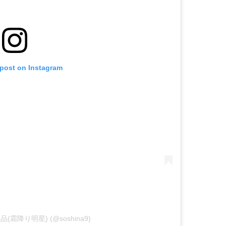
 post on Instagram
y 粗品(霜降り明星) (@soshina9)