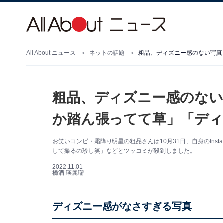
All About ニュース
ネットの話題
粗品、ディズニー感のない写真
粗品、ディズニー感のない
か踏ん張ってて草」「ディ
お笑いコンビ・霜降り明星の粗品さんは10月31日、自身のIns
して撮るの珍し笑」などとツッコミが殺到しました。
2022.11.01
橋酒 瑛麗瑠
ディズニー感がなさすぎる写真