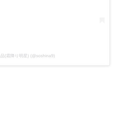
y 粗品(霜降り明星) (@soshina9)