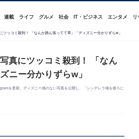
連載
ライフ
グルメ
社会
IT・ビジネス
エンタメ
リ
にツッコミ殺到！ 「なんか踏ん張ってて草」「ディズニー分かりずらw」
写真にツッコミ殺到！ 「なん
ズニー分かりずらw」
tagramを更新。ディズニー感のない写真を公開し、「シンデレラ城を後ろに