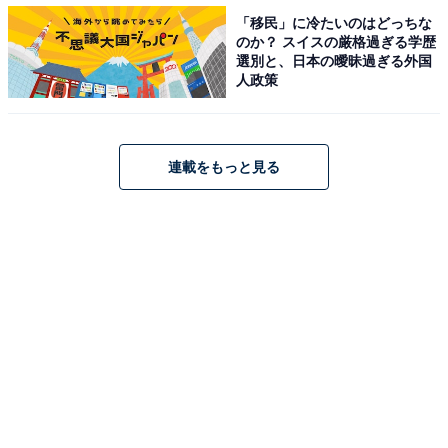
でありながら新宿や八王子とはここまで知名度に開きが
「移民」に冷たいのはどっちな
あるのか、といった印象です。
のか？ スイスの厳格過ぎる学歴
選別と、日本の曖昧過ぎる外国
人政策
＞10位までの全ランキング結果を見る
連載をもっと見る
【おすすめ記事】
・
「中央線で名前がかっこいいと思う駅」ランキング！ 3
位「東京」、2位「吉祥寺」、1位は？
・
「ノスタルジックな雰囲気がたまらないと思う鉄道路
線」ランキング！ 2位「世田谷線」、1位は？
・
「中央線の好きな駅」ランキング！ 3位「御茶ノ水」、2
位「東京」を抑えて1位に選ばれたのは？