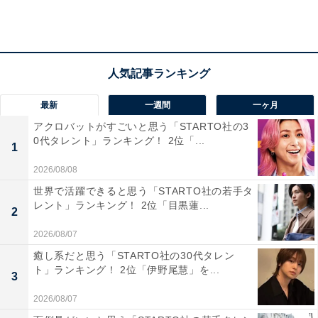
第2位（同率）：鳥沢（23票）
最新
一週間
一ヶ月
アクロバットがすごいと思う「STARTO社の3
同率2位の2駅目は、「鳥沢駅」でした。猿橋駅に隣接し
0代タレント」ランキング！ 2位「...
1
ている駅で、同様に上りは八王子・新宿方面、下りは大
2026/08/08
月・甲府方面に行き来できます。コメントを見ると、
世界で活躍できると思う「STARTO社の若手タ
「今回このアンケートに答えるまで、中央線にこれらの
レント」ランキング！ 2位「目黒蓮...
2
駅があることを知らなかった」（神奈川県／30代女性）
や「そもそも市になってくると存在を知らないですね」
2026/08/07
（東京都／30代女性）といった声が寄せられていまし
癒し系だと思う「STARTO社の30代タレン
ト」ランキング！ 2位「伊野尾慧」を...
た。
3
2026/08/07