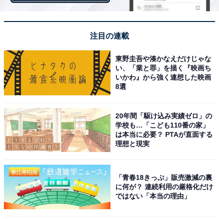
第1位：藤野（26票）
1位は、「藤野駅」が選ばれました。
注目の連載
東野圭吾や湊かなえだけじゃな
JR中央本線で、相模湖駅の隣にある駅です。駅の北側に
い、「業と罪」を描く『映画ち
は岩戸山、南側には相模川が流れており、都心部に近い
いかわ』から強く連想した映画
8選
場所でありながら豊富な自然と静かな住環境が整ってい
ます。「高尾から大月までは地味な感じに思えてくる」
20年間「駆け込み実績ゼロ」の
（東京都／40代女性）や「降りたことがない駅で、土地
学校も…「こども110番の家」
勘もないから」（神奈川県／40代男性）、「山間部の駅
は本当に必要？ PTAが直面する
理想と現実
はまず利用しません」（千葉県／45歳男性）といったコ
メントが多く寄せられていました。
「青春18きっぷ」販売激減の裏
に何が？ 連続利用の厳格化だけ
3駅とも、とにかく「あまりよく知らない」「利用した
ではない「本当の理由」
ことがない」といったコメントがほとんどで、JR中央線