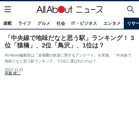
連載
ライフ
グルメ
社会
IT・ビジネス
エンタメ
リサ
「中央線で地味だなと思う駅」ランキング！ 3
位「猿橋」、2位「鳥沢」、1位は？
All About編集部は「首都圏の鉄道に関するアンケート」を実施。「中央線で
地味だなと思う駅ランキング」で1位に選ばれたのは？
2022.11.01
斉藤 雄二