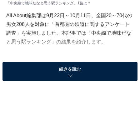
「中央線で地味だなと思う駅ランキング」1位は？
All About編集部は9月22日～10月11日、全国20～70代の
男女208人を対象に「首都圏の鉄道に関するアンケート
調査」を実施しました。本記事では「中央線で地味だな
と思う駅ランキング」の結果を紹介します。
＞10位までの全ランキング結果を見る
続きを読む
第2位（同率）：猿橋（23票）
同率2位の1駅目は、「猿橋駅」でした。山梨県大月市猿
橋町にあるJR中央本線の駅です。上りは八王子・新宿方
面、下りは大月・甲府方面となっており、「相模湖（相