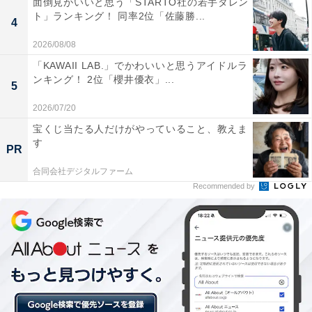
面倒見がいいと思う「STARTO社の若手タレン
猿橋駅と同様に、今回のアンケートで初めて知ったとい
ト」ランキング！ 同率2位「佐藤勝...
4
う声も見られ、驚いている人もいます。
2026/08/08
「KAWAII LAB.」でかわいいと思うアイドルラ
ンキング！ 2位「櫻井優衣」...
5
2026/07/20
宝くじ当たる人だけがやっていること、教えま
す
PR
合同会社デジタルファーム
Recommended by