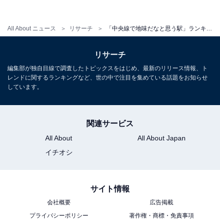
・
「首都圏の好きな鉄道路線」ランキング！ 2位「山手
All About ニュース
リサーチ
「中央線で地味だなと思う駅」ランキング！ 3位「猿橋」、2位「鳥沢」、1位は？
線」を抑えた1位は？
リサーチ
編集部が独自目線で調査したトピックスをはじめ、最新のリリース情報、ト
レンドに関するランキングなど、世の中で注目を集めている話題をお知らせ
しています。
関連サービス
All About
All About Japan
イチオシ
サイト情報
会社概要
広告掲載
プライバシーポリシー
著作権・商標・免責事項