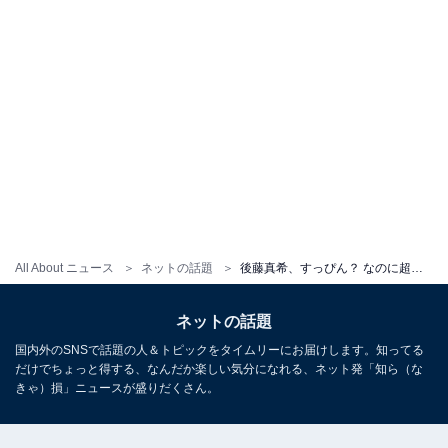
All About ニュース
ネットの話題
後藤真希、すっぴん？ なのに超きれいな肌披露！ 「毛穴はないし艶も潤いもある」「うるうるでかわいすぎます」
ネットの話題
国内外のSNSで話題の人＆トピックをタイムリーにお届けします。知ってる
だけでちょっと得する、なんだか楽しい気分になれる、ネット発「知ら（な
きゃ）損」ニュースが盛りだくさん。