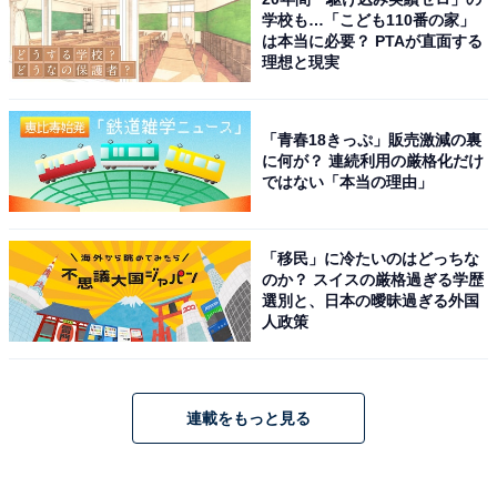
学校も…「こども110番の家」
は本当に必要？ PTAが直面する
理想と現実
「青春18きっぷ」販売激減の裏
に何が？ 連続利用の厳格化だけ
ではない「本当の理由」
「移民」に冷たいのはどっちな
のか？ スイスの厳格過ぎる学歴
選別と、日本の曖昧過ぎる外国
人政策
連載をもっと見る