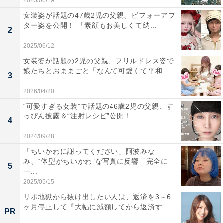
2025/06/19
女装姿が話題の47歳2児の父親、ビフォーアフ
ター姿を公開！ 「素顔もお美しくて納...
2
2025/06/12
女装姿が話題の2児の父親、フリルドレス姿で
娘たちとおままごと「なんて可愛くて平和...
3
2026/04/20
“可愛すぎる女装”で話題の46歳2児の父親、す
っぴん披露＆“注射レシピ”公開！ ...
4
2024/09/28
「ちいかわに謝ってください」阿波みな
み、“体型がちいかわ”な写真に反響「完全に
5
一...
2025/05/15
リボ地獄から抜け出したい人は、返済を3～6
ヶ月停止して『大幅に減額してから返済す...
PR