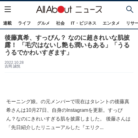
連載
ライフ
グルメ
社会
IT・ビジネス
エンタメ
リサ
後藤真希、すっぴん？ なのに超きれいな肌披
露！ 「毛穴はないし艶も潤いもある」「うる
うるでかわいすぎます」
2022.10.28
吉岡 誠悦
モーニング娘。の元メンバーで現在はタレントの後藤真
希さんは10月27日、自身のInstagramを更新。すっぴ
ん？なのにきれいすぎる肌を披露しました。 後藤さんは
「先日紹介したリニューアルした『エリク...