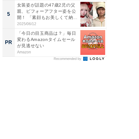
女装姿が話題の47歳2児の父
「2人と
親、ビフォーアフター姿を公
團十郎
5
5
開！ 「素顔もお美しくて納...
「後ろ
「...
2025/06/12
2026/08/0
「今日の目玉商品は？」毎日
シェア別荘
変わるAmazonタイムセール
wners
PR
PR
が見逃せない
Amazon
COCO VIL
Recommended by