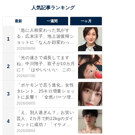
最新
一週間
一ヶ月
「急に人相変わった気がす
「さす
る」広末涼子、地上波復帰シ
は」高
1
1
ョットに「なんか顔変わっ
災地を
た」の...
「カ...
2026/08/06
2026/08/0
「光の速さで成長してます
「女の
ね」中川翔子、双子が10カ月
介、バ
2
2
に！ 「はやいいいい この
らのプレ
前...
愛...
2026/07/30
2026/08/0
「ポケモンで言う進化」女性
「好感
タレント、25キロ増量ショッ
や、“マ
3
3
トに反響！ 「全然パーツ埋...
画変更
財...
2026/08/05
2026/07/3
「え、別人過ぎん？」お笑い
「脚が
芸人、2カ月で約12kgのダイ
横川尚
4
4
エットに成功！ 「イケメ...
ムキな姿
刃...
2026/08/04
2026/08/0