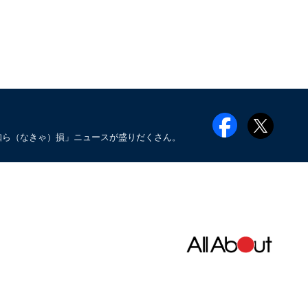
知ら（なきゃ）損」ニュースが盛りだくさん。