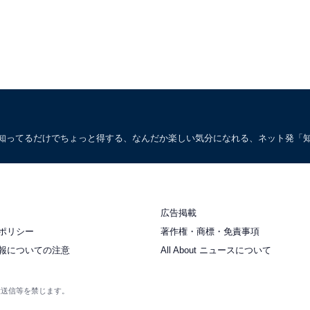
。知ってるだけでちょっと得する、なんだか楽しい気分になれる、ネット発「
広告掲載
ポリシー
著作権・商標・免責事項
報についての注意
All About ニュースについて
衆送信等を禁じます。