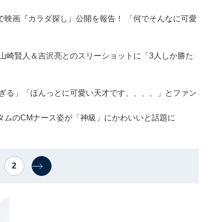
で映画『カラダ探し』公開を報告！ 「何でそんなに可愛
山崎賢人＆吉沢亮とのスリーショットに「3人しか勝た
すぎる」「ほんっとに可愛い天才です、、、、」とファン
タムのCMナース姿が「神級」にかわいいと話題に
2