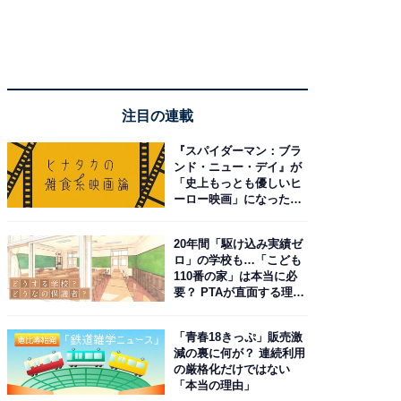
注目の連載
『スパイダーマン：ブラ
ンド・ニュー・デイ』が
「史上もっとも優しいヒ
ーロー映画」になった理
由。予習したい作品は？
20年間「駆け込み実績ゼ
ロ」の学校も…「こども
110番の家」は本当に必
要？ PTAが直面する理想
と現実
「青春18きっぷ」販売激
減の裏に何が？ 連続利用
の厳格化だけではない
「本当の理由」