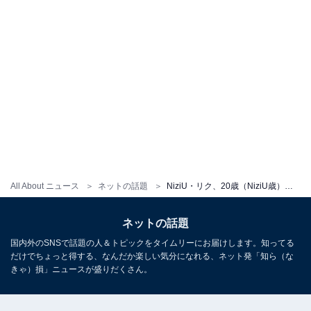
All About ニュース
ネットの話題
NiziU・リク、20歳（NiziU歳）のかわいらしい誕生日ショットに祝福の声殺到！ 「ドームで会えるの楽しみにしてる」
ネットの話題
国内外のSNSで話題の人＆トピックをタイムリーにお届けします。知ってる
だけでちょっと得する、なんだか楽しい気分になれる、ネット発「知ら（な
きゃ）損」ニュースが盛りだくさん。