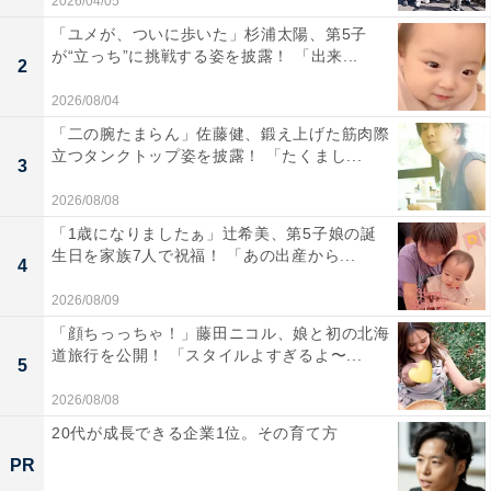
2026/04/05
「ユメが、ついに歩いた」杉浦太陽、第5子
が“立っち”に挑戦する姿を披露！ 「出来...
2
2026/08/04
「二の腕たまらん」佐藤健、鍛え上げた筋肉際
立つタンクトップ姿を披露！ 「たくまし...
3
2026/08/08
「1歳になりましたぁ」辻希美、第5子娘の誕
生日を家族7人で祝福！ 「あの出産から...
4
2026/08/09
「顔ちっっちゃ！」藤田ニコル、娘と初の北海
道旅行を公開！ 「スタイルよすぎるよ〜...
5
2026/08/08
20代が成長できる企業1位。その育て方
PR