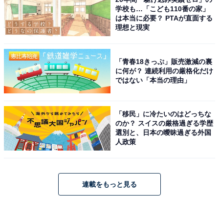
学校も…「こども110番の家」
は本当に必要？ PTAが直面する
理想と現実
「青春18きっぷ」販売激減の裏
に何が？ 連続利用の厳格化だけ
ではない「本当の理由」
「移民」に冷たいのはどっちな
のか？ スイスの厳格過ぎる学歴
選別と、日本の曖昧過ぎる外国
人政策
連載をもっと見る