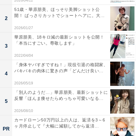
2026/04/12
51歳・華原朋美、ほっそり美脚ショット公
開！ ばっさりカットでショートヘアに。大...
2
2026/01/27
華原朋美、18キロ減の最新ショットを公開！
「本当にすごい。尊敬します」
3
2022/04/04
「身体ヤバすぎですね！」現役引退の格闘家、
バキバキの肉体に驚きの声「どんだけ良い...
4
2026/05/19
「別人のようだ…」華原朋美、最新ショットに
反響「ほんま痩せたらめっちゃ可愛いなる...
5
2026/08/10
カードローン50万円以上の人は、返済を3～6
ヶ月停止して『大幅に減額してから返済...
PR