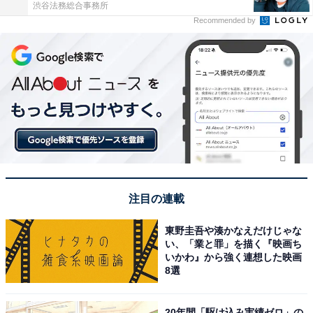
渋谷法務総合事務所
Recommended by
注目の連載
東野圭吾や湊かなえだけじゃな
い、「業と罪」を描く『映画ち
いかわ』から強く連想した映画
8選
20年間「駆け込み実績ゼロ」の