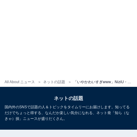
All About ニュース
ネットの話題
「いやかわいすぎwww」NiziU・リク、美ウエストあらわな腹ちら衣装を披露！ 「メガネ姿とかちょーどタイプ」
ネットの話題
国内外のSNSで話題の人＆トピックをタイムリーにお届けします。知ってる
だけでちょっと得する、なんだか楽しい気分になれる、ネット発「知ら（な
きゃ）損」ニュースが盛りだくさん。