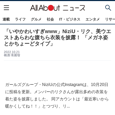
連載
ライフ
グルメ
社会
IT・ビジネス
エンタメ
リサ
「いやかわいすぎwww」NiziU・リク、美ウエ
ストあらわな腹ちら衣装を披露！ 「メガネ姿
とかちょーどタイプ」
2022.10.21
橋酒 瑛麗瑠
ガールズグループ・NiziUの公式Instagramは、10月20日
に投稿を更新。メンバーのリクさんが露出多めの衣装を
着た姿を披露しました。 同アカウントは「最近寒いから
暖かくしてね！！」とつづり、リ...