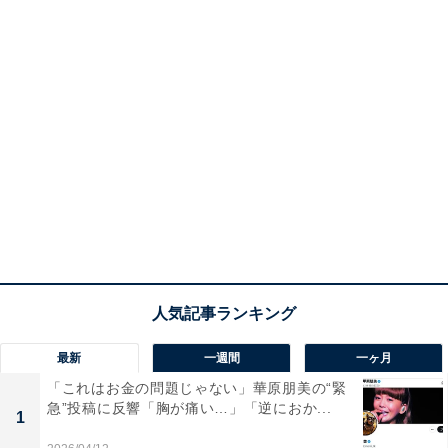
最新
一週間
一ヶ月
「これはお金の問題じゃない」華原朋美の“緊
急”投稿に反響「胸が痛い…」「逆におか...
1