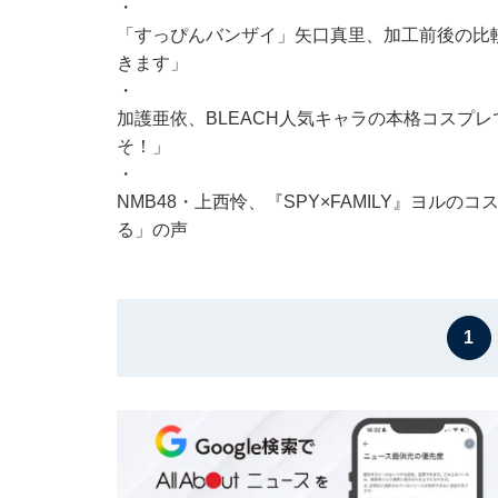
・
「すっぴんバンザイ」矢口真里、加工前後の比
きます」
・
加護亜依、BLEACH人気キャラの本格コスプ
そ！」
・
NMB48・上西怜、『SPY×FAMILY』ヨル
る」の声
1