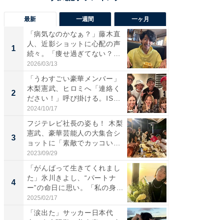
最新
一週間
一ヶ月
「病気なのかなぁ？」藤木直
「さす
人、近影ショットに心配の声
は」高
1
1
続々。「痩せ過ぎてない？」
災地を
「...
「カ...
2026/03/13
2026/08/0
「うわすごい豪華メンバー」
「女の
木梨憲武、ヒロミへ「連絡く
介、バ
2
2
ださい！」呼び掛ける。IS
らのプレ
S...
愛...
2024/10/17
2026/08/0
フジテレビ社長の姿も！ 木梨
「脚が
憲武、豪華芸能人の大集合シ
横川尚
3
3
ョットに「素敵でカッコい
ムキな姿
い...
刃...
2023/09/29
2026/08/0
「がんばって生きてくれまし
「え、
た」氷川きよし、“パートナ
芸人、2
4
4
ー”の命日に思い。「私の身
エットに
体...
2025/02/17
2026/08/0
「涙出た」サッカー日本代
「脳がバ