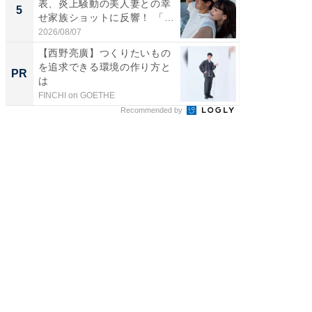
表、炎上騒動の美人妻との幸
装姿が話
5
5
せ家族ショットに反響！ 「最
のお父さ
高...
2026/08/07
2026/08/0
【西野亮廣】つくりたいもの
GOETH
を追求できる環境の作り方と
を組み
PR
PR
は
FINCHI on GOETHE
FINCHI o
Recommended by