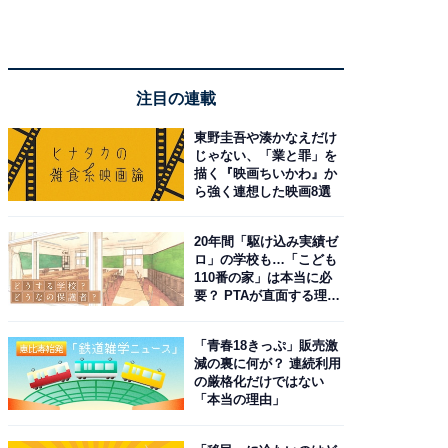
注目の連載
東野圭吾や湊かなえだけ
じゃない、「業と罪」を
描く『映画ちいかわ』か
ら強く連想した映画8選
20年間「駆け込み実績ゼ
ロ」の学校も…「こども
110番の家」は本当に必
要？ PTAが直面する理想
と現実
「青春18きっぷ」販売激
減の裏に何が？ 連続利用
の厳格化だけではない
「本当の理由」