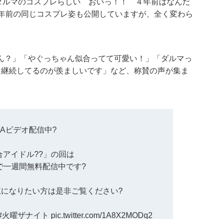
ダルマのコスプレらしい おいっ！！ ４年前はなんだ
4年前の同じコスプレ姿も公開していますが、全く変わら
ん？」「やぐっちゃん似合ってて可愛い！」「ダルマっ
を継続してるのが羨ましいです」など、称賛の声が集ま
MAビデオ配信中?
アイドル?‍?」の回は
オで一週間無料配信中です?
になりたい方は是非ご覧ください?
#火曜ザナイト
pic.twitter.com/1A8X2MODq2