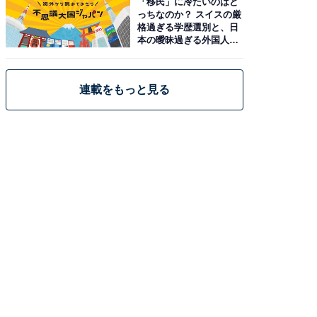
「移民」に冷たいのはど
っちなのか？ スイスの厳
格過ぎる学歴選別と、日
本の曖昧過ぎる外国人政
策
連載をもっと見る