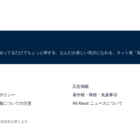
。知ってるだけでちょっと得する、なんだか楽しい気分になれる、ネット発「
広告掲載
ポリシー
著作権・商標・免責事項
報についての注意
All About ニュースについて
衆送信等を禁じます。