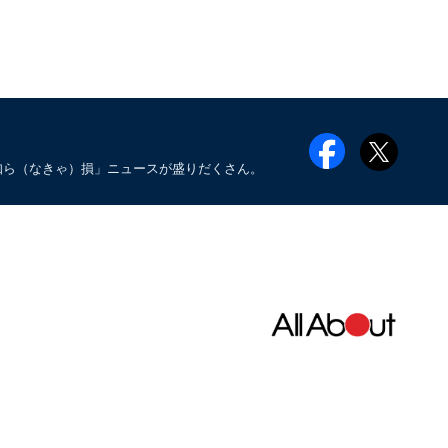
知ら（なきゃ）損」ニュースが盛りだくさん。