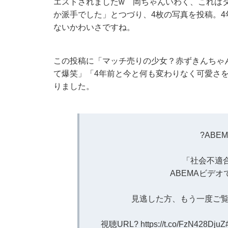
エストされましたw 岡ちゃんいわく、これは
か派手でした」とつづり、4枚の写真を投稿。
ないかわいさですね。
この投稿に「マッチ売りの少女？赤ずきんちゃ
て爆笑」「4年前と今と何も変わりなく可愛さ
りました。
?ABE
「社会不適合
ABEMAビデ
見逃した方、もう一度ご覧
視聴URL?
https://t.co/FzN428DjuZ