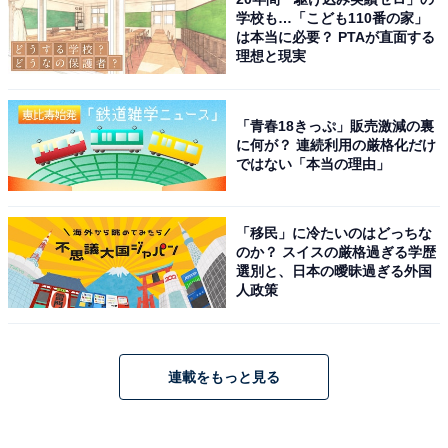
学校も…「こども110番の家」
は本当に必要？ PTAが直面する
理想と現実
「青春18きっぷ」販売激減の裏
に何が？ 連続利用の厳格化だけ
ではない「本当の理由」
「移民」に冷たいのはどっちな
のか？ スイスの厳格過ぎる学歴
選別と、日本の曖昧過ぎる外国
人政策
連載をもっと見る