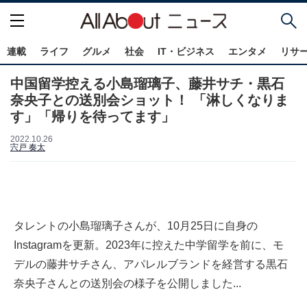
連載
ライフ
グルメ
社会
IT・ビジネス
エンタメ
リサ
中国留学控える小島瑠璃子、藤井サチ・黒石
奈央子との送別会ショット！ 「淋しくなりま
す」「帰りを待ってます」
2022.10.26
宍戸 奏太
タレントの小島瑠璃子さんが、10月25日に自身の
Instagramを更新。2023年に控えた中学留学を前に、モ
デルの藤井サチさん、アパレルブランドを経営する黒石
奈央子さんとの送別会の様子を公開しました...