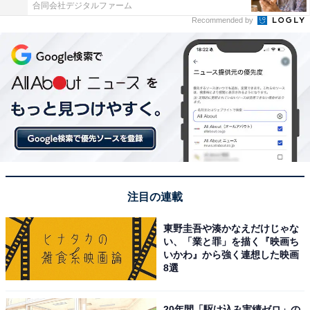
合同会社デジタルファーム
Recommended by
注目の連載
東野圭吾や湊かなえだけじゃな
い、「業と罪」を描く『映画ち
いかわ』から強く連想した映画
8選
20年間「駆け込み実績ゼロ」の