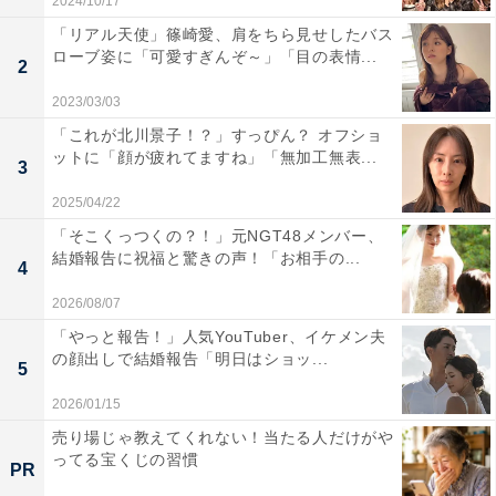
2024/10/17
「リアル天使」篠崎愛、肩をちら見せしたバス
ローブ姿に「可愛すぎんぞ～」「目の表情...
2
2023/03/03
「これが北川景子！？」すっぴん？ オフショ
ットに「顔が疲れてますね」「無加工無表...
3
2025/04/22
「そこくっつくの？！」元NGT48メンバー、
結婚報告に祝福と驚きの声！「お相手の...
4
2026/08/07
「やっと報告！」人気YouTuber、イケメン夫
の顔出しで結婚報告「明日はショッ...
5
2026/01/15
売り場じゃ教えてくれない！当たる人だけがや
ってる宝くじの習慣
PR