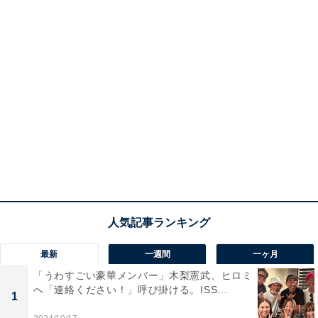
最新
一週間
一ヶ月
「うわすごい豪華メンバー」木梨憲武、ヒロミ
へ「連絡ください！」呼び掛ける。ISS...
1