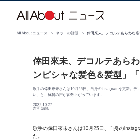
All About ニュース
ネットの話題
倖田來未、デコルテあらわ
ンピシャな髪色＆髪型」「
歌手の倖田來未さんは10月25日、自身のInstagramを更
い」と、称賛の声が多数上がっています。
2022.10.27
吉岡 誠悦
歌手の倖田來未さんは10月25日、自身のInst
た。