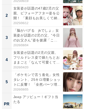
ち...
「カ...
2025/06/19
2026/08/0
女装姿が話題の47歳2児の父
「女の
親、ビフォーアフター姿を公
介、バ
2
2
開！ 「素顔もお美しくて納...
らのプレ
愛...
2025/06/12
2026/08/0
「脳がバグる jkでしょ」女
「好感
装姿が話題の2児の父、“今日
や、“マ
3
3
のお父さん”姿を披露「こ...
画変更
財...
2026/08/04
2026/07/3
女装姿が話題の2児の父親、
「脚が
フリルドレス姿で娘たちとお
横川尚
4
4
ままごと「なんて可愛くて平
ムキな姿
和...
刃...
2026/04/20
2026/08/0
「ポケモンで言う進化」女性
「2人と
タレント、25キロ増量ショッ
團十郎
5
5
トに反響！ 「全然パーツ埋...
「後ろ
「...
2026/08/05
2026/08/0
Jeep アソビュー！ギフト当
arro
たる
いレベ
PR
PR