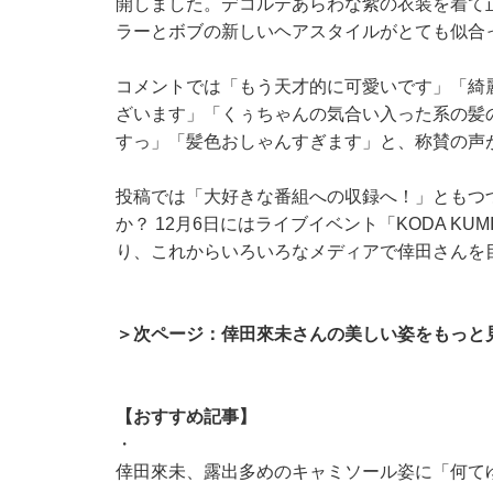
開しました。デコルテあらわな紫の衣装を着て
ラーとボブの新しいヘアスタイルがとても似合
コメントでは「もう天才的に可愛いです」「綺
ざいます」「くぅちゃんの気合い入った系の髪
すっ」「髪色おしゃんすぎます」と、称賛の声
投稿では「大好きな番組への収録へ！」ともつ
か？ 12月6日にはライブイベント「KODA KUMI 2
り、これからいろいろなメディアで倖田さんを
＞次ページ：倖田來未さんの美しい姿をもっと
【おすすめ記事】
・
倖田來未、露出多めのキャミソール姿に「何て