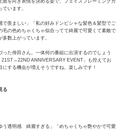
正面を向き表情を決める姿で、フェイスフレーミングカ
っています。
麗で羨ましい」「私の好みドンピシャな髪色＆髪型でご
の毛の色めちゃくちゃ似合ってて綺麗で可愛くて素敵で
が多数上がっています。
づった倖田さん。一体何の番組に出演するのでしょう
1ST→22ND ANNIVERSARY EVENT」も控えてお
目にする機会が増えそうですね。楽しみです！
見る
ゆう透明感 綺麗すぎる」「めちゃくちゃ艶やかで可愛