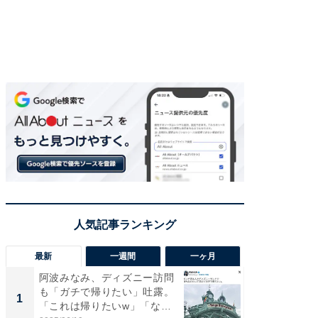
最新
一週間
一ヶ月
阿波みなみ、ディズニー訪問
「さす
も「ガチで帰りたい」吐露。
は」高
1
1
「これは帰りたいw」「なん
災地を