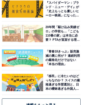
『スパイダーマン：ブラ
ンド・ニュー・デイ』が
「史上もっとも優しいヒ
ーロー映画」になった理
由。予習したい作品は？
20年間「駆け込み実績ゼ
ロ」の学校も…「こども
110番の家」は本当に必
要？ PTAが直面する理想
と現実
「青春18きっぷ」販売激
減の裏に何が？ 連続利用
の厳格化だけではない
「本当の理由」
「移民」に冷たいのはど
っちなのか？ スイスの厳
格過ぎる学歴選別と、日
本の曖昧過ぎる外国人政
策