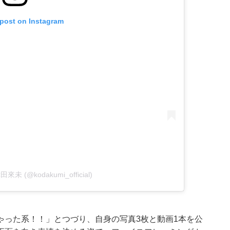
 post on Instagram
倖田來未 (@kodakumi_official)
ゃった系！！」とつづり、自身の写真3枚と動画1本を公