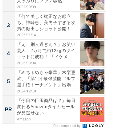
人っぷりにファン騒然！...
らのプレ
愛...
2022/09/09
2026/08/0
「何て美しく端正なお顔立
「脚が
ち」神崎恵、美男子すぎる次
横川尚
3
3
男の顔出しショット公開！
ムキな姿
「め...
刃...
2025/01/14
2026/08/0
「え、別人過ぎん？」お笑い
「え、
芸人、2カ月で約12kgのダイ
芸人、2
4
4
エットに成功！ 「イケメ...
エットに
2026/08/04
2026/08/0
「めちゃめちゃ豪華」木梨憲
「脳がバ
武、「第1回 最強芸能ゴルフ
装姿が話
5
5
選手権トーナメント」出場
のお父さ
メ...
2024/12/18
2026/08/0
「今日の目玉商品は？」毎日
全国の
変わるAmazonタイムセール
付きの
PR
PR
が見逃せない
Amazon
COCO VIL
Recommended by