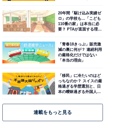
由。予習したい作品は？
20年間「駆け込み実績ゼ
ロ」の学校も…「こども
110番の家」は本当に必
要？ PTAが直面する理想
と現実
「青春18きっぷ」販売激
減の裏に何が？ 連続利用
の厳格化だけではない
「本当の理由」
「移民」に冷たいのはど
っちなのか？ スイスの厳
格過ぎる学歴選別と、日
本の曖昧過ぎる外国人政
策
連載をもっと見る