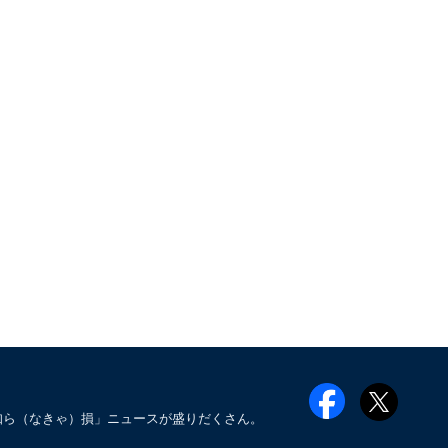
知ら（なきゃ）損」ニュースが盛りだくさん。