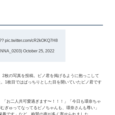
??
pic.twitter.com/cR2kOKQ7H8
NNA_0203)
October 25, 2022
、2枚の写真を投稿。ピノ君を掲げるように抱っこして
た。1枚目ではぱっちりとした目を開いていたピノ君です
」「お二人共可愛過ぎます〜！！！」「今日も環奈ちゃ
がむぎゅってなってるピノちゃんも、環奈さんも尊い」
保養です」など、称賛の声が多く寄せられました。