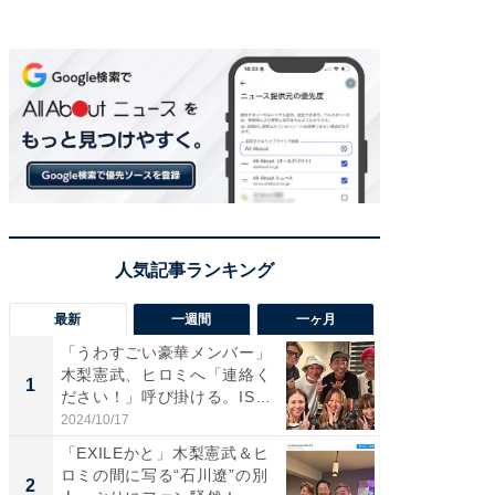
最新
一週間
一ヶ月
「うわすごい豪華メンバー」
「さす
木梨憲武、ヒロミへ「連絡く
は」高
1
1
ださい！」呼び掛ける。IS
災地を
S...
「カ...
2024/10/17
2026/08/0
「EXILEかと」木梨憲武＆ヒ
「女の
ロミの間に写る“石川遼”の別
介、バ
2
2