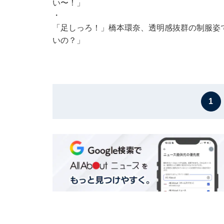
い〜！」
・
「足しっろ！」橋本環奈、透明感抜群の制服姿
いの？」
1