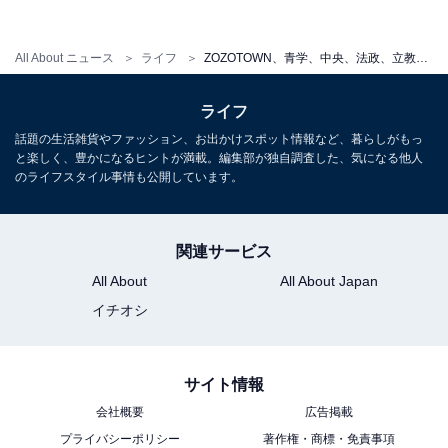
価格は各5500円（税込）で、販売期間は10月21日12時
から11月4日11時59分まで。商品の配送時期は12月中旬
All About ニュース
ライフ
ZOZOTOWN、青学、中央、法政、立教大とコラボした「カレッジロゴスウェット」を発売！
を予定しています。トレンドアイテムとしても人気のカ
レッジロゴスウェット、気になる人は
公式サイト
をチェ
ライフ
ックしてみてください。
話題の生活雑貨やファッション、お出かけスポット情報など、暮らしがもっ
と楽しく、豊かになるヒントが満載。編集部が独自調査した、気になる他人
のライフスタイル事情も公開しています。
＞各大学のデザインを見る
関連サービス
【おすすめ記事】
All About
All About Japan
・
イチオシ
「DEAN & DELUCA」×「BRIEFING」の2WAYバッグが
帰ってきた！ 10月20日発売、新色も登場
サイト情報
・
会社概要
広告掲載
ファミマ「コンビニエンスウェア」に防寒アイテムや新
プライバシーポリシー
著作権・商標・免責事項
色が続々登場！ ハロウィンカラーのラインソックスも