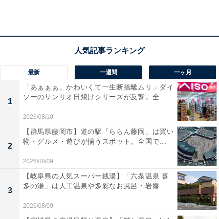
大学2型2色ずつ、合わせて16アイテムを制作しました。
スウェットのボディには、アメリカの大学のロゴスウェ
ットを多数制作するブランド「Russell Athletic」のスウ
最新
一週間
一ヶ月
ェットを使用しています。
「あぁぁぁ。かわいくて一生断捨離ムリ」ダイ
ソーのサンリオ日焼けシリーズが反響。全...
1
■青山学院大学デザイン
2026/08/10
【群馬県藤岡市】道の駅「ららん藤岡」は買い
物・グルメ・遊びが揃うスポット。全国で...
2
2026/08/09
【岐阜県の人気スーパー銭湯】「六条温泉 喜
多の湯」は人工温泉や多彩なお風呂・岩盤...
3
2026/08/09