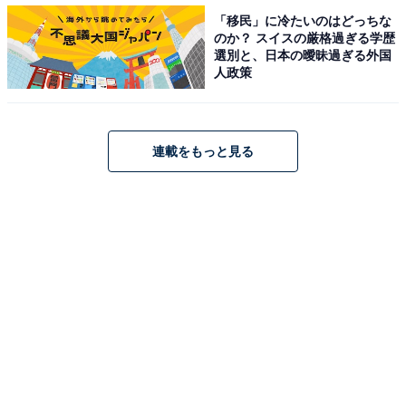
「移民」に冷たいのはどっちな
のか？ スイスの厳格過ぎる学歴
■法政大学デザイン
選別と、日本の曖昧過ぎる外国
人政策
王道のカレッジロゴデザインと大学のエンブレムをプリ
ントしたスウェットや、同大学の学生にはなじみのある
「ボアソナード博士」をイラストにしたスウェットが登
連載をもっと見る
場。
■立教大学デザイン
学内で使用されているモチーフやロゴのワッペン風デザ
インを、遊び心を感じるランダムな配置でプリントした
スウェットや、「Rikkyo University」の頭文字をロゴ風
に見立てたデザインのスウェットが登場。