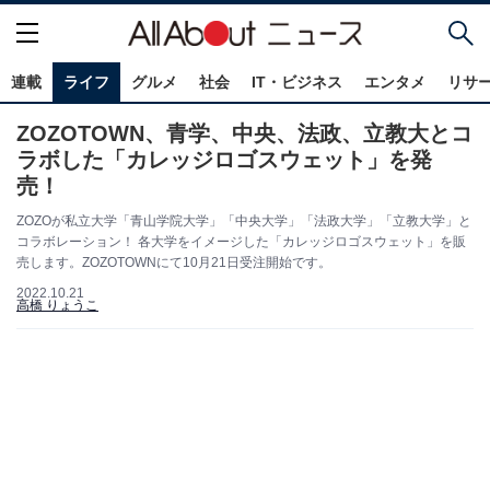
連載
ライフ
グルメ
社会
IT・ビジネス
エンタメ
リサ
ZOZOTOWN、青学、中央、法政、立教大とコ
ラボした「カレッジロゴスウェット」を発
売！
ZOZOが私立大学「青山学院大学」「中央大学」「法政大学」「立教大学」と
コラボレーション！ 各大学をイメージした「カレッジロゴスウェット」を販
売します。ZOZOTOWNにて10月21日受注開始です。
2022.10.21
高橋 りょうこ