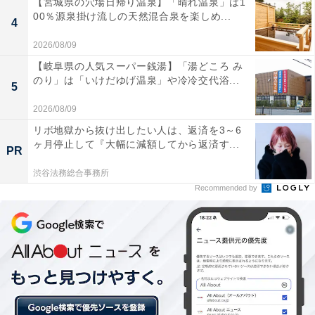
【宮城県の穴場日帰り温泉】「晴れ温泉」は1
00％源泉掛け流しの天然混合泉を楽しめ...
4
2026/08/09
【岐阜県の人気スーパー銭湯】「湯どころ み
のり」は「いけだゆげ温泉」や冷冷交代浴...
5
2026/08/09
青山学院大学デザイン
リボ地獄から抜け出したい人は、返済を3～6
ヶ月停止して『大幅に減額してから返済す...
PR
大学の略称「AGU」をイメージカラーのグリーンでロゴ
渋谷法務総合事務所
仕様にデザインしたスウェットや、学内で使用されてい
Recommended by
るモチーフ、キャラクターをワッペン風にプリントした
スウェットが登場。
■中央大学デザイン