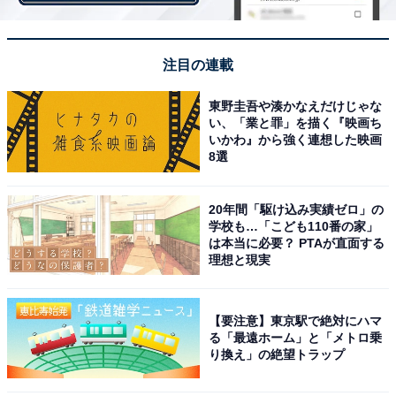
注目の連載
東野圭吾や湊かなえだけじゃな
い、「業と罪」を描く『映画ち
いかわ』から強く連想した映画
8選
20年間「駆け込み実績ゼロ」の
学校も…「こども110番の家」
は本当に必要？ PTAが直面する
理想と現実
中央大学デザイン
【要注意】東京駅で絶対にハマ
王道のカレッジロゴデザインと大学のエンブレムをプリ
る「最遠ホーム」と「メトロ乗
ントしたスウェットや、同大学の象徴とされる「白門」
り換え」の絶望トラップ
をイラストにしたスウェットが登場。