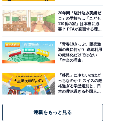
由。予習したい作品は？
20年間「駆け込み実績ゼ
ロ」の学校も…「こども
110番の家」は本当に必
要？ PTAが直面する理想
と現実
「青春18きっぷ」販売激
減の裏に何が？ 連続利用
の厳格化だけではない
「本当の理由」
「移民」に冷たいのはど
っちなのか？ スイスの厳
格過ぎる学歴選別と、日
本の曖昧過ぎる外国人政
策
連載をもっと見る