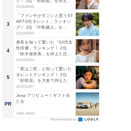
グ！ 2位「松島聡」を抑え...
キング！
2026/08/05
2026/08/0
「ファンサがすごいと思うST
癒し系だ
ARTO社タレント」ランキン
の若手
3
3
グ！ 2位「中島健人」を...
グ！ 2
2026/08/05
2026/08/0
身長を知って驚いた「50代女
「ギャッ
性俳優」ランキング！ 2位
RTO社
4
4
「鈴木保奈美」を抑えた圧
グ！ 2
倒...
2026/08/04
2026/07/3
「実は二世」と知って驚いた
「世界で
タレントランキング！ 2位
ARTO
5
5
「杉咲花」を大差で抑えた1
グ！ 2
位...
2025/11/07
2026/08/0
Jeep アソビュー！ギフト当
シェア別荘
たる
wners
PR
PR
Jeep Japan
COCO VIL
Recommended by