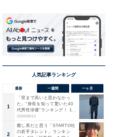
最新
一週間
一ヶ月
「背まで高いと思わなかっ
「癒し系
た」“身長を知って驚いた40
タレント
1
1
代男性俳優”ランキング！ 1...
「井ノ原
2026/06/13
2026/08/0
癒し系だと思う「STARTO社
ギャップ
の若手タレント」ランキン
RTO社
2
2