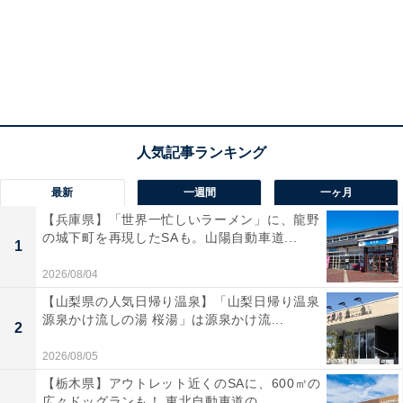
最新
一週間
一ヶ月
【兵庫県】「世界一忙しいラーメン」に、龍野
の城下町を再現したSAも。山陽自動車道...
1
2026/08/04
【山梨県の人気日帰り温泉】「山梨日帰り温泉
源泉かけ流しの湯 桜湯」は源泉かけ流...
2
2026/08/05
【栃木県】アウトレット近くのSAに、600㎡の
広々ドッグランも！ 東北自動車道の...