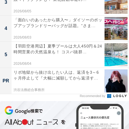
3
2026/08/05
「面白いのあったから購入〜」ダイソーのポッ
プアップランドリーバッグが話題。“さま...
4
2026/08/03
【羽田空港周辺】夏季プールは大人450円＆24
時間営業の天然温泉も！ コスパ抜群...
5
2026/08/04
リボ地獄から抜け出したい人は、返済を3～6
ヶ月停止して『大幅に減額してから返済す...
PR
渋谷法務総合事務所
Recommended by