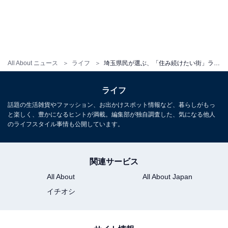
All About ニュース
ライフ
埼玉県民が選ぶ、「住み続けたい街」ランキング！ 2位「比企郡滑川町」、1位は？
ライフ
話題の生活雑貨やファッション、お出かけスポット情報など、暮らしがもっ
と楽しく、豊かになるヒントが満載。編集部が独自調査した、気になる他人
のライフスタイル事情も公開しています。
関連サービス
All About
All About Japan
イチオシ