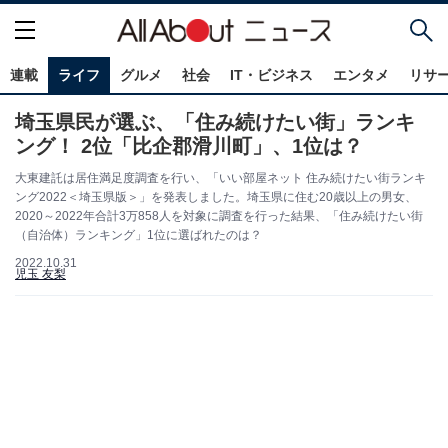
連載
ライフ
グルメ
社会
IT・ビジネス
エンタメ
リサ
埼玉県民が選ぶ、「住み続けたい街」ランキ
ング！ 2位「比企郡滑川町」、1位は？
大東建託は居住満足度調査を行い、「いい部屋ネット 住み続けたい街ランキ
ング2022＜埼玉県版＞」を発表しました。埼玉県に住む20歳以上の男女、
2020～2022年合計3万858人を対象に調査を行った結果、「住み続けたい街
（自治体）ランキング」1位に選ばれたのは？
2022.10.31
児玉 友梨