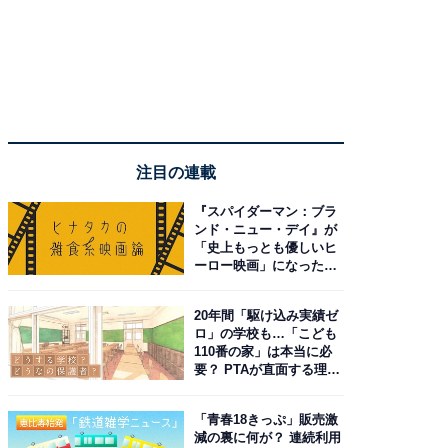
注目の連載
『スパイダーマン：ブラ
ンド・ニュー・デイ』が
「史上もっとも優しいヒ
ーロー映画」になった理
由。予習したい作品は？
20年間「駆け込み実績ゼ
ロ」の学校も…「こども
110番の家」は本当に必
要？ PTAが直面する理想
と現実
「青春18きっぷ」販売激
減の裏に何が？ 連続利用