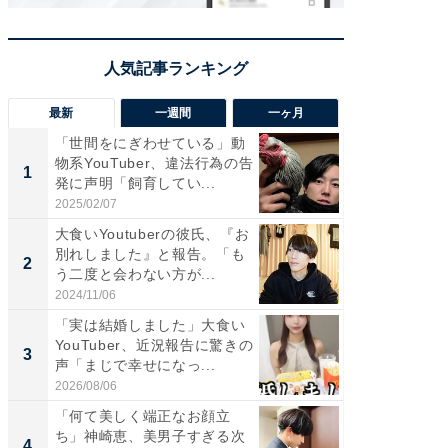
最新
一週間
一ヶ月
「世間をにぎわせている」動
「さす
物系YouTuber、違法行為の告
は」高
1
1
発に声明「飼育してい...
災地を
「カ...
2025/02/07
2026/08/0
大食いYoutuberの彼氏、『お
「女の
別れしました』と報告。「も
介、バ
2
2
う二度と会わない方が...
らのプレ
愛...
2024/11/06
2026/08/0
「実は結婚しました」大食い
「脚が
YouTuber、近況報告に驚きの
横川尚
3
3
声「まじで幸せになっ...
ムキな姿
刃...
2026/08/06
2026/08/0
「何て美しく端正なお顔立
「え、
ち」神崎恵、美男子すぎる次
芸人、2
4
4