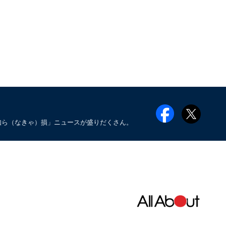
知ら（なきゃ）損」ニュースが盛りだくさん。