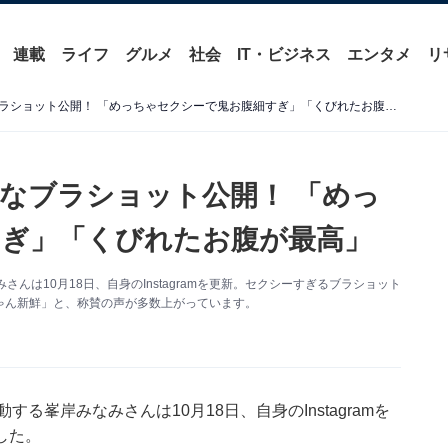
連載
ライフ
グルメ
社会
IT・ビジネス
エンタメ
リ
峯岸みなみ、上半身あらわなブラショット公開！ 「めっちゃセクシーで鬼お腹細すぎ」「くびれたお腹が最高」
なブラショット公開！ 「めっ
ぎ」「くびれたお腹が最高」
んは10月18日、自身のInstagramを更新。セクシーすぎるブラショット
ゃん新鮮」と、称賛の声が多数上がっています。
る峯岸みなみさんは10月18日、自身のInstagramを
した。