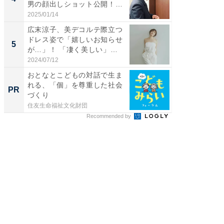
男の顔出しショット公開！
エットに
「め...
2025/01/14
2026/08/0
広末涼子、美デコルテ際立つ
「脳がバ
ドレス姿で「嬉しいお知らせ
装姿が話
5
5
が…」！ 「凄く美しい」
のお父さ
「透...
2024/07/12
2026/08/0
おとなとこどもの対話で生ま
関西学
れる、「個」を尊重した社会
どもた
PR
PR
づくり
は
住友生命福祉文化財団
住友生命
Recommended by