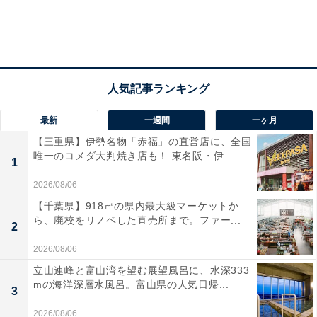
最新
一週間
一ヶ月
【三重県】伊勢名物「赤福」の直営店に、全国
唯一のコメダ大判焼き店も！ 東名阪・伊...
1
2026/08/06
【千葉県】918㎡の県内最大級マーケットか
ら、廃校をリノベした直売所まで。ファー...
2
2026/08/06
立山連峰と富山湾を望む展望風呂に、水深333
mの海洋深層水風呂。富山県の人気日帰...
3
2026/08/06