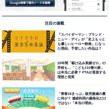
注目の連載
『スパイダーマン：ブランド・
ニュー・デイ』が「史上もっと
も優しいヒーロー映画」になっ
た理由。予習したい作品は？
20年間「駆け込み実績ゼロ」の
学校も…「こども110番の家」
は本当に必要？ PTAが直面する
理想と現実
「青春18きっぷ」販売激減の裏
に何が？ 連続利用の厳格化だけ
ではない「本当の理由」