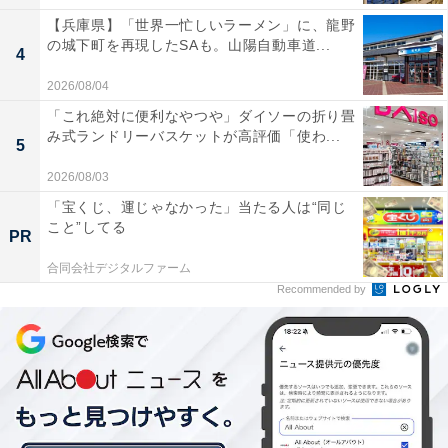
【兵庫県】「世界一忙しいラーメン」に、龍野
の城下町を再現したSAも。山陽自動車道...
4
2026/08/04
「これ絶対に便利なやつや」ダイソーの折り畳
み式ランドリーバスケットが高評価「使わ...
5
2026/08/03
「宝くじ、運じゃなかった」当たる人は“同じ
こと”してる
PR
合同会社デジタルファーム
Recommended by