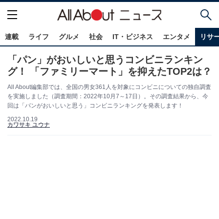
連載
ライフ
グルメ
社会
IT・ビジネス
エンタメ
リサ
「パン」がおいしいと思うコンビニランキン
グ！ 「ファミリーマート」を抑えたTOP2は？
All About編集部では、全国の男女361人を対象にコンビニについての独自調査
を実施しました（調査期間：2022年10月7～17日）。その調査結果から、今
回は「パンがおいしいと思う」コンビニランキングを発表します！
2022.10.19
カワサキ ユウナ