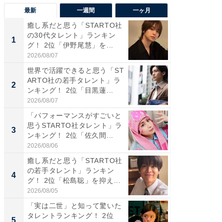
最新
一週間
一ヶ月
癒し系だと思う「STARTO社
癒し系だ
の30代タレント」ランキン
の若手
1
1
グ！ 2位「伊野尾慧」を...
グ！ 2
2026/08/07
2026/08/0
世界で活躍できると思う「ST
「パフ
ARTO社の若手タレント」ラ
思うST
2
2
ンキング！ 2位「目黒蓮...
ンキング
2026/08/07
2026/08/0
「パフォーマンスがすごいと
ギャップ
思うSTARTO社タレント」ラ
RTO社
3
3
ンキング！ 2位「佐久間...
キング！
2026/08/06
2026/08/0
癒し系だと思う「STARTO社
癒し系だ
の若手タレント」ランキン
の30代
4
4
グ！ 2位「松島聡」を抑え...
グ！ 2
2026/08/05
2026/08/0
「実は二世」と知って驚いた
「ファン
タレントランキング！ 2位
ARTO
5
5