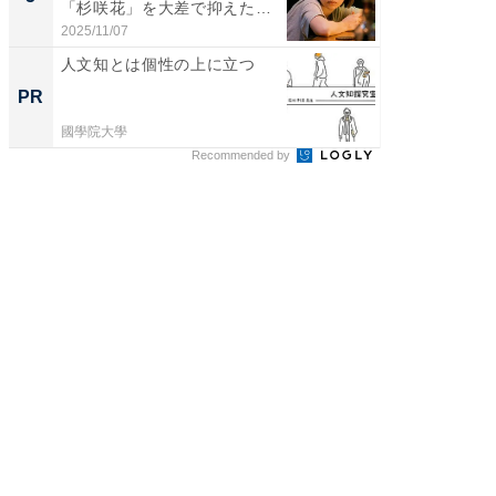
「杉咲花」を大差で抑えた1
グ！ 2
位...
2025/11/07
2026/08/0
人文知とは個性の上に立つ
出雲大社
巨大神
PR
PR
國學院大學
國學院大
Recommended by