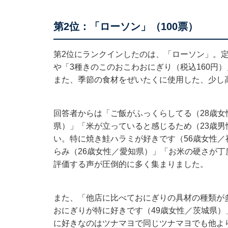
第2位：「ローソン」（100票）
第2位にランクインしたのは、「ローソン」。定
や「3種きのこのおこわおにぎり（税込160円
また、季節の食材をぜいたくに使用した、少し
回答者からは「ご飯がふっくらしてる（28歳女
県）」「米が立っていると感じるため（23歳
い。特に焼き鮭ハラミが好きです（56歳女性
らみ（26歳女性／愛知県）」「お米の硬さが丁
評価する声が圧倒的に多く集まりました。
また、「他店に比べておにぎりの具材の種類が
おにぎりが特に好きです（49歳女性／茨城県
に好きなのはツナマヨで同じツナマヨでも他よ