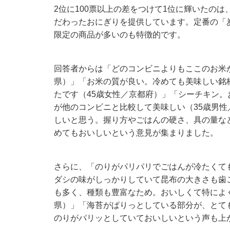
2位に100票以上の差をつけて1位に輝いたのは
だわったおにぎりを提供しています。定番の「炭
限定の商品が多いのも特徴的です。
回答者からは「どのコンビニよりもここのお米
県）」「お米の質が良い。冷めても美味しい銘
たです（45歳女性／京都府）」「シーチキン。
が他のコンビニと比較して美味しい（35歳男
しいと思う。握り方やごはんの硬さ、具の量な
めてもおいしいという意見が集まりました。
さらに、「のりがパリパリでごはんが冷たくて
ダシの味がしっかりしていて昆布の大きさも歯
も多く、種類も豊富なため。おいしくて特によ
県）」「海苔がぱりっとしている部分が、とて
のりがパリッとしていておいしいという声も上