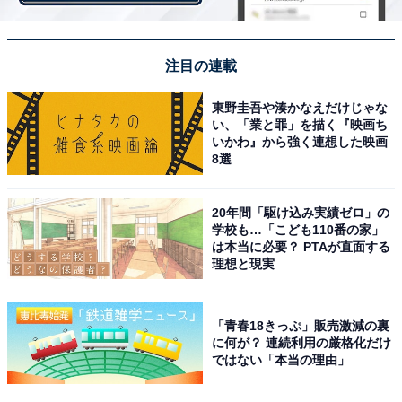
（税込140円）」や新発売の「ダブルシューロール カ
スタード＆ホイップ（税込138円）」など、まるでスイ
ーツのような菓子パンが人気です。
注目の連載
東野圭吾や湊かなえだけじゃな
い、「業と罪」を描く『映画ち
回答者からは「ローソンの低糖質のフランスパン チョ
いかわ』から強く連想した映画
コチップ入り 甘いの食べたいと思うときに低糖質だ
8選
したべちゃおうと思う商品。しっかりチョコの味がつい
ている（35歳女性／千葉県）」「こだわりが多く、低糖
20年間「駆け込み実績ゼロ」の
学校も…「こども110番の家」
質で身体の事も考えていながらも味も美味しい為（37歳
は本当に必要？ PTAが直面する
女性／群馬県）」「低糖質パンのクオリティが高い（45
理想と現実
歳・回答なし／東京都）」など、ダイエット中でも食べ
られる低糖質パンの豊富さを支持する声が多数上がりま
「青春18きっぷ」販売激減の裏
した。
に何が？ 連続利用の厳格化だけ
ではない「本当の理由」
また、「品数が豊富で選ぶ楽しみや美味しいものが多数