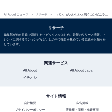
All About ニュース
リサーチ
「パン」がおいしいと思うコンビニランキング！ 「ファミリーマート」を抑えたTOP2は？
第1位：「セブン-イレブン」（192票）
リサーチ
堂々の第1位に輝いたのは「セブン-イレブン」でした！
編集部が独自目線で調査したトピックスをはじめ、最新のリリース情報、ト
レンドに関するランキングなど、世の中で注目を集めている話題をお知らせ
菓子パンや総菜パンはもちろんのこと、「北海道産小麦
しています。
の金の生食パン 4枚入（税込375円）」など、ぜいたくな
食材を使ったオリジナルシリーズ「セブンプレミアムゴ
ールド」が大人気です。
関連サービス
All About
All About Japan
イチオシ
回答者からは「バリエーションも多いし、味も1番で
す。粗挽きウインナーのパンです（38男性／愛知県）」
「総菜パンも菓子パンも種類が豊富で美味しいです。特
サイト情報
にシフォンケーキパンが安いのにふわふわで美味しいで
会社概要
広告掲載
す（49歳女性／栃木県）」「パンの種類もその時々の流
プライバシーポリシー
著作権・商標・免責事項