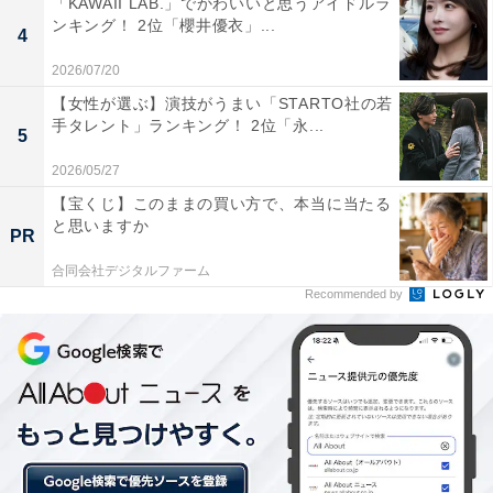
「KAWAII LAB.」でかわいいと思うアイドルラ
ンキング！ 2位「櫻井優衣」...
4
2026/07/20
【女性が選ぶ】演技がうまい「STARTO社の若
手タレント」ランキング！ 2位「永...
5
2026/05/27
【宝くじ】このままの買い方で、本当に当たる
と思いますか
PR
合同会社デジタルファーム
Recommended by
第2位：「ローソン」（93票）
第2位にランクインしたのは、「ローソン」。本格的な
ドリンクや焼き菓子を取りそろえたオリジナルブランド
「MACHI cafe」を展開するなど、スイーツに力を入れて
いるローソンでは、定番の「ミルクホイップデニッシュ