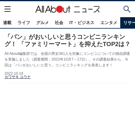
連載
ライフ
グルメ
社会
IT・ビジネス
エンタメ
リサ
「パン」がおいしいと思うコンビニランキン
グ！ 「ファミリーマート」を抑えたTOP2は？
All About編集部では、全国の男女361人を対象にコンビニについての独自調査
を実施しました（調査期間：2022年10月7～17日）。その調査結果から、今
回は「パンがおいしいと思う」コンビニランキングを発表します！
2022.10.19
カワサキ ユウナ