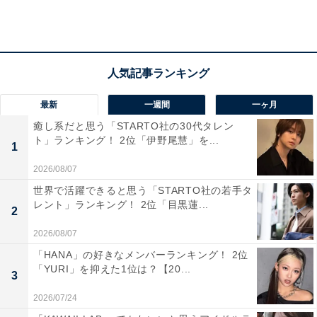
「パンがふわふわで美味しいと感じるから（20歳女性／
兵庫県）」「まずパンの種類が多いので、自分のおいし
いものに巡り合えます。チョコチップパンがおいしいで
す（19歳女性／千葉県）」など、種類が豊富な点を評価
する声が多数上がっています。
最新
一週間
一ヶ月
癒し系だと思う「STARTO社の30代タレン
ト」ランキング！ 2位「伊野尾慧」を...
1
また、「メロンパンが好きで必ず購入します。サクサク
な表面の食感が好きです（31歳女性／岡山県）」「メロ
2026/08/07
ンパンが美味しい（40歳女性／東京都）」「メロンパ
世界で活躍できると思う「STARTO社の若手タ
レント」ランキング！ 2位「目黒蓮...
ン。サクッとした食感が美味しいから（29歳男性／東京
2
都）」など、「ファミマ・ザ・メロンパン（税込118
2026/08/07
円）」を支持する声が多く集まりました。
「HANA」の好きなメンバーランキング！ 2位
「YURI」を抑えた1位は？【20...
3
2026/07/24