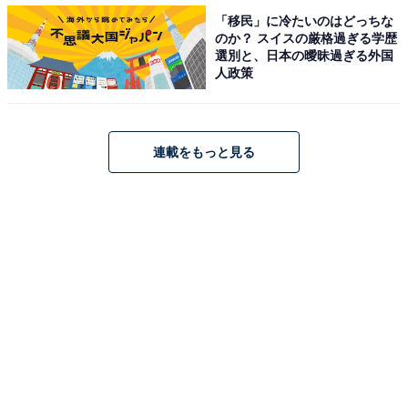
「移民」に冷たいのはどっちな
のか？ スイスの厳格過ぎる学歴
選別と、日本の曖昧過ぎる外国
付帯サービス満足度TOP3
人政策
リピート率では、1位「PayPayカード」、2位「楽天カ
ード」、3位「auPAYカード」でした。
連載をもっと見る