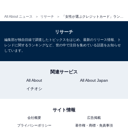
All About ニュース
リサーチ
「女性が選ぶクレジットカード」ランキング！ 2位「楽天カード」、1位は？
リサーチ
リピート率TOP3
編集部が独自目線で調査したトピックスをはじめ、最新のリリース情報、ト
項目別を全て比較すると、総合2位の「楽天カード」
レンドに関するランキングなど、世の中で注目を集めている話題をお知らせ
しています。
が、リピート率と還元率満足度で2位、利用率で1位を獲
得。総合1位の「auPAYカード」は、リピート率で3位、
付帯サービス満足度で2位にランクインしています。
関連サービス
All About
All About Japan
イチオシ
回答者のコメントを見ると、「キャンペーン企画が充実
していてポイントが貯まりやすいのが良いです」
（auPAYカード／千葉県40代）や「バーコード決済に連
サイト情報
携できるので、チャージしなくても使える」（楽天カー
会社概要
広告掲載
ド／福岡県40代）、「紛失時の対応がとても良かった」
プライバシーポリシー
著作権・商標・免責事項