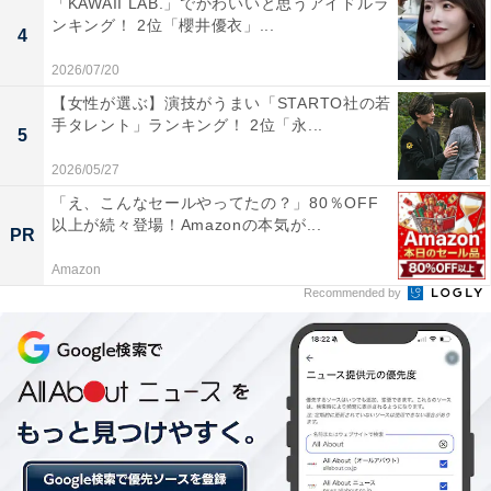
「KAWAII LAB.」でかわいいと思うアイドルラ
還元率満足度では、1位「dカード」、2位「楽天カー
ンキング！ 2位「櫻井優衣」...
4
ド」、3位「PayPayカード」の順に。
2026/07/20
【女性が選ぶ】演技がうまい「STARTO社の若
手タレント」ランキング！ 2位「永...
5
2026/05/27
「え、こんなセールやってたの？」80％OFF
以上が続々登場！Amazonの本気が...
PR
Amazon
Recommended by