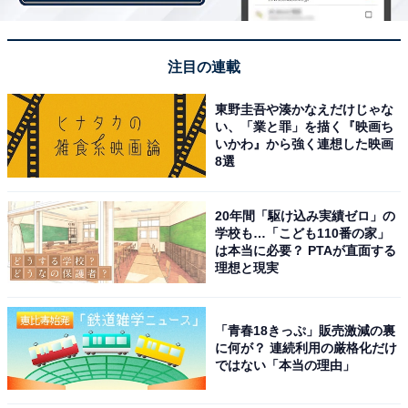
還元率満足度TOP3
付帯サービス満足度では、1位「イオンカードセレク
注目の連載
ト」、2位「auPAYカード」、3位「dカード」。
東野圭吾や湊かなえだけじゃな
い、「業と罪」を描く『映画ち
いかわ』から強く連想した映画
8選
20年間「駆け込み実績ゼロ」の
学校も…「こども110番の家」
は本当に必要？ PTAが直面する
理想と現実
「青春18きっぷ」販売激減の裏
に何が？ 連続利用の厳格化だけ
ではない「本当の理由」