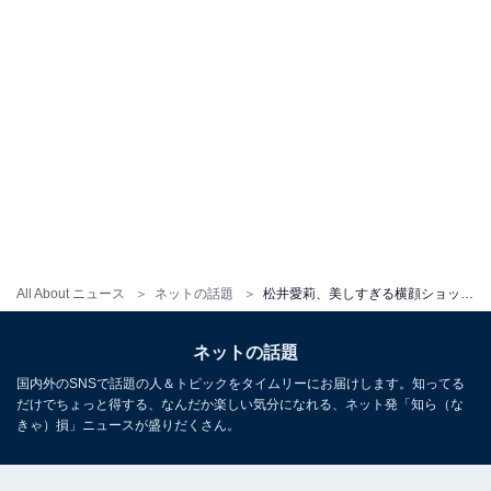
All About ニュース
ネットの話題
松井愛莉、美しすぎる横顔ショット公開！ 「綺麗すぎやしませんか…？」「まつげなっっが！！髪もかわいい」
ネットの話題
国内外のSNSで話題の人＆トピックをタイムリーにお届けします。知ってる
だけでちょっと得する、なんだか楽しい気分になれる、ネット発「知ら（な
きゃ）損」ニュースが盛りだくさん。