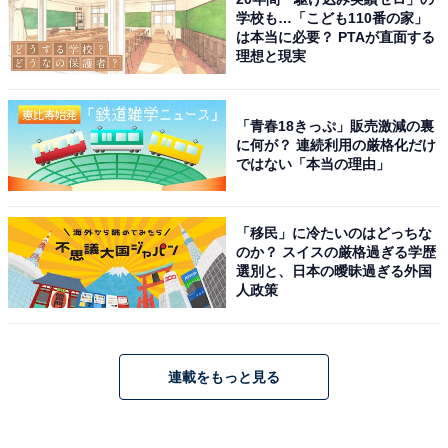
学校も…「こども110番の家」
は本当に必要？ PTAが直面する
理想と現実
「青春18きっぷ」販売激減の裏
に何が？ 連続利用の厳格化だけ
ではない「本当の理由」
「移民」に冷たいのはどっちな
のか？ スイスの厳格過ぎる学歴
選別と、日本の曖昧過ぎる外国
人政策
連載をもっと見る