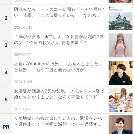
2026/08/05
阿波みなみ、ディズニー訪問も「ガチで帰りた
い」吐露。「これは帰りたいw」「なんち...
2
2025/06/19
「脳がバグる jkでしょ」女装姿が話題の2児
の父、“今日のお父さん”姿を披露「こ...
3
2026/08/04
大食いYoutuberの彼氏、『お別れしました』
と報告。「もう二度と会わない方が...
4
2024/11/06
女装姿が話題の2児の父親、フリルドレス姿で
娘たちとおままごと「なんて可愛くて平和...
5
2026/04/20
リボ地獄から抜け出したい人は、返済を3～6
ヶ月停止して『大幅に減額してから返済す...
PR