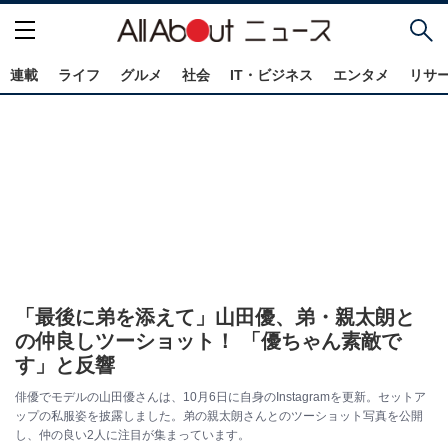
連載
ライフ
グルメ
社会
IT・ビジネス
エンタメ
リサ
「最後に弟を添えて」山田優、弟・親太朗と
の仲良しツーショット！ 「優ちゃん素敵で
す」と反響
俳優でモデルの山田優さんは、10月6日に自身のInstagramを更新。セットア
ップの私服姿を披露しました。弟の親太朗さんとのツーショット写真を公開
し、仲の良い2人に注目が集まっています。