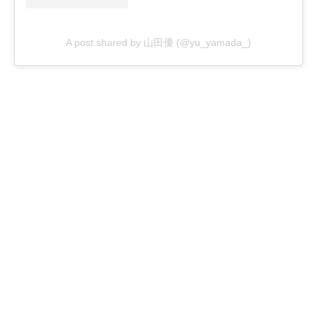
A post shared by 山田優 (@yu_yamada_)