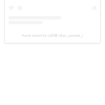
A post shared by 山田優 (@yu_yamada_)