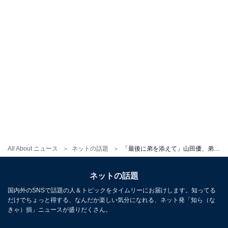
All About ニュース
ネットの話題
「最後に弟を添えて」山田優、弟・親太朗との仲良しツーショット！ 「優ちゃん素敵です」と反響
ネットの話題
国内外のSNSで話題の人＆トピックをタイムリーにお届けします。知ってる
だけでちょっと得する、なんだか楽しい気分になれる、ネット発「知ら（な
きゃ）損」ニュースが盛りだくさん。