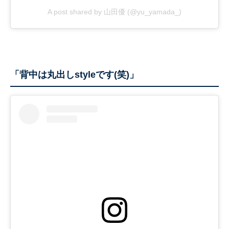
A post shared by 山田優 (@yu_yamada_)
「背中は丸出しstyleです(笑)」