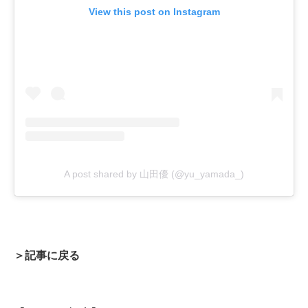
View this post on Instagram
A post shared by 山田優 (@yu_yamada_)
＞記事に戻る