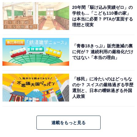
20年間「駆け込み実績ゼロ」の
学校も…「こども110番の家」
は本当に必要？ PTAが直面する
理想と現実
「青春18きっぷ」販売激減の裏
に何が？ 連続利用の厳格化だけ
ではない「本当の理由」
「移民」に冷たいのはどっちな
のか？ スイスの厳格過ぎる学歴
選別と、日本の曖昧過ぎる外国
人政策
連載をもっと見る