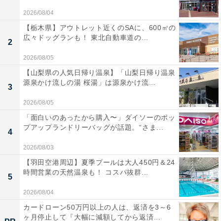
2026/08/04
【栃木県】アウトレット近くのSAに、600㎡の
広々ドッグランも！ 東北自動車道の...
2
2026/08/05
【山梨県の人気日帰り温泉】「山梨日帰り温泉
源泉かけ流しの湯 桜湯」は源泉かけ流...
3
2026/08/05
「面白いのあったから購入〜」ダイソーのポッ
プアップランドリーバッグが話題。“さま...
4
2026/08/03
【羽田空港周辺】夏季プールは大人450円＆24
時間営業の天然温泉も！ コスパ抜群...
5
2026/08/04
カードローン50万円以上の人は、返済を3～6
ヶ月停止して『大幅に減額してから返済...