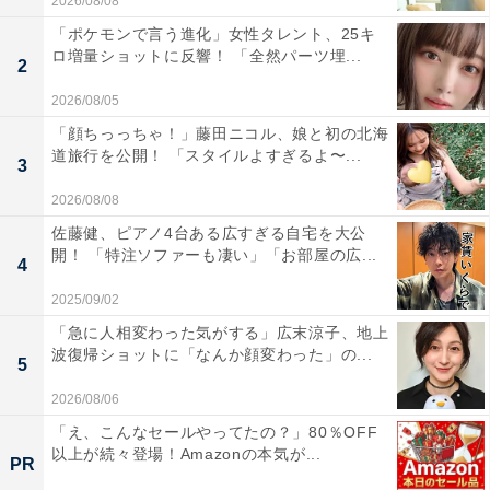
2026/08/08
「ポケモンで言う進化」女性タレント、25キ
ロ増量ショットに反響！ 「全然パーツ埋...
2
2026/08/05
「顔ちっっちゃ！」藤田ニコル、娘と初の北海
道旅行を公開！ 「スタイルよすぎるよ〜...
3
2026/08/08
佐藤健、ピアノ4台ある広すぎる自宅を大公
開！ 「特注ソファーも凄い」「お部屋の広...
4
2025/09/02
「急に人相変わった気がする」広末涼子、地上
波復帰ショットに「なんか顔変わった」の...
5
2026/08/06
「え、こんなセールやってたの？」80％OFF
以上が続々登場！Amazonの本気が...
PR