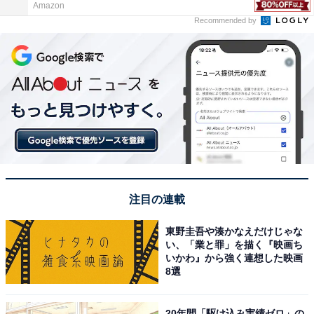
Amazon
Recommended by
注目の連載
東野圭吾や湊かなえだけじゃな
い、「業と罪」を描く『映画ち
いかわ』から強く連想した映画
8選
20年間「駆け込み実績ゼロ」の