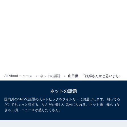
All About ニュース
ネットの話題
山田優、「妊婦さんかと思いました」 バッグを持った写真に反響！ 「お腹おっきいかと思った笑」
ネットの話題
国内外のSNSで話題の人＆トピックをタイムリーにお届けします。知ってる
だけでちょっと得する、なんだか楽しい気分になれる、ネット発「知ら（な
きゃ）損」ニュースが盛りだくさん。