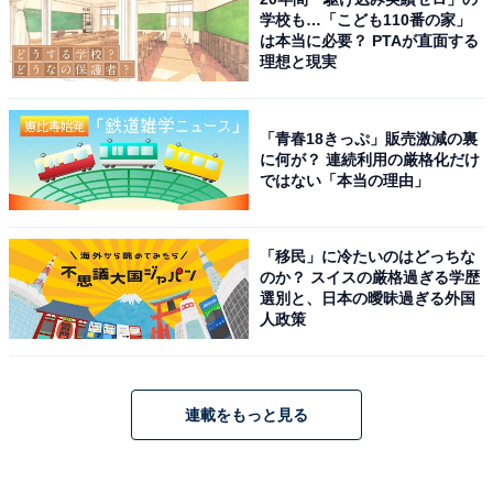
学校も…「こども110番の家」
は本当に必要？ PTAが直面する
理想と現実
「青春18きっぷ」販売激減の裏
に何が？ 連続利用の厳格化だけ
ではない「本当の理由」
「移民」に冷たいのはどっちな
のか？ スイスの厳格過ぎる学歴
選別と、日本の曖昧過ぎる外国
人政策
連載をもっと見る