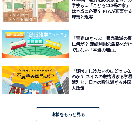
学校も…「こども110番の家」
は本当に必要？ PTAが直面する
理想と現実
「青春18きっぷ」販売激減の裏
に何が？ 連続利用の厳格化だけ
ではない「本当の理由」
「移民」に冷たいのはどっちな
のか？ スイスの厳格過ぎる学歴
選別と、日本の曖昧過ぎる外国
人政策
連載をもっと見る