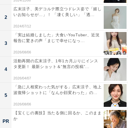
2024/11/06
広末涼子、美デコルテ際立つドレス姿で「嬉し
いお知らせが…」！ 「凄く美しい」「透...
2
2024/07/12
「実は結婚しました」大食いYouTuber、近況
報告に驚きの声「まじで幸せになっ...
3
2026/08/06
活動再開の広末涼子、1年1カ月ぶりにインス
タ更新！ 最新ショット＆“無言の投稿”...
4
2026/04/07
「急に人相変わった気がする」広末涼子、地上
波復帰ショットに「なんか顔変わった」の...
5
2026/08/06
【宝くじの裏技】当たる側に回るか、このまま
か
PR