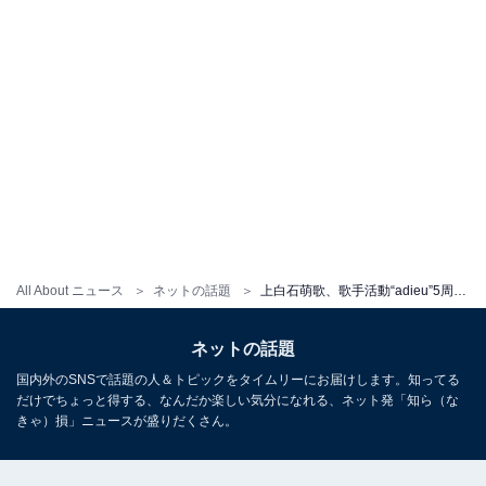
All About ニュース
ネットの話題
上白石萌歌、歌手活動“adieu”5周年で笑顔のピースショット！ 「なんでこんなに可愛すぎるの？」とファン称賛
ネットの話題
国内外のSNSで話題の人＆トピックをタイムリーにお届けします。知ってる
だけでちょっと得する、なんだか楽しい気分になれる、ネット発「知ら（な
きゃ）損」ニュースが盛りだくさん。