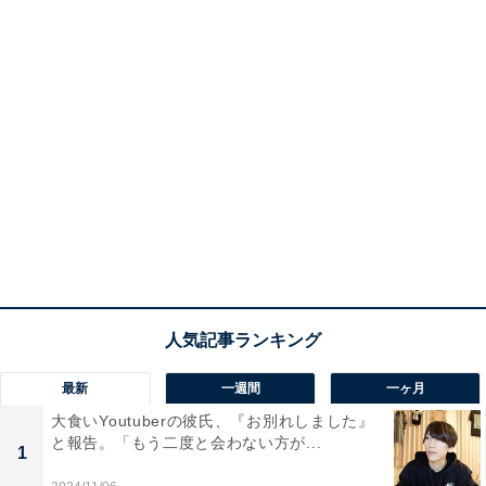
最新
一週間
一ヶ月
大食いYoutuberの彼氏、『お別れしました』
と報告。「もう二度と会わない方が...
1