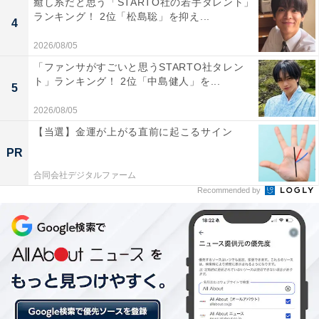
癒し系だと思う「STARTO社の若手タレント」
ランキング！ 2位「松島聡」を抑え...
す。2022年現在、14学部34学科16研究科に約2万8000人
4
が在籍する総合大学へと成長しています。2021年度の卒
2026/08/05
業生進路状況を見ると、学部・大学院合計で97.9％とい
「ファンサがすごいと思うSTARTO社タレン
う高い就職率を維持しているようです。学部卒の文系は
ト」ランキング！ 2位「中島健人」を...
5
約8割が就職し、理工系は約3割が就職、5割以上は大学
2026/08/05
院に進んでいます。
【当選】金運が上がる直前に起こるサイン
PR
合同会社デジタルファーム
Recommended by