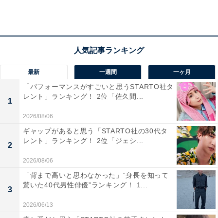
最新
一週間
一ヶ月
「パフォーマンスがすごいと思うSTARTO社タ
レント」ランキング！ 2位「佐久間...
1
2026/08/06
ギャップがあると思う「STARTO社の30代タ
レント」ランキング！ 2位「ジェシ...
2
第2位：同志社大学（33.6％）
2026/08/06
「背まで高いと思わなかった」“身長を知って
2位には、「同志社大学」がランクイン。
驚いた40代男性俳優”ランキング！ 1...
3
2026/06/13
教育家・新島襄によって1875年に設立された私立大学で