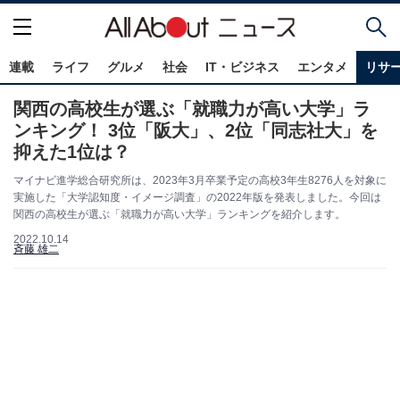
連載
ライフ
グルメ
社会
IT・ビジネス
エンタメ
リサ
関西の高校生が選ぶ「就職力が高い大学」ラ
ンキング！ 3位「阪大」、2位「同志社大」を
抑えた1位は？
マイナビ進学総合研究所は、2023年3月卒業予定の高校3年生8276人を対象に
実施した「大学認知度・イメージ調査」の2022年版を発表しました。今回は
関西の高校生が選ぶ「就職力が高い大学」ランキングを紹介します。
2022.10.14
斉藤 雄二