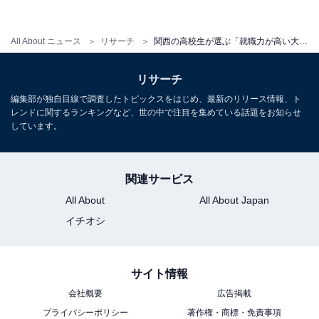
・
関西の高校生が選ぶ「知名度の高い大学」ランキング！
All About ニュース
リサーチ
関西の高校生が選ぶ「就職力が高い大学」ランキング！ 3位「阪大」、2位「同志社大」を抑えた1位は？
3位「関西大」、2位「同志社大」、1位は？
リサーチ
編集部が独自目線で調査したトピックスをはじめ、最新のリリース情報、ト
【関連リンク】
レンドに関するランキングなど、世の中で注目を集めている話題をお知らせ
・
プレスリリース
しています。
関連サービス
All About
All About Japan
イチオシ
サイト情報
会社概要
広告掲載
プライバシーポリシー
著作権・商標・免責事項