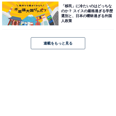
が523人でした。
「移民」に冷たいのはどっちな
のか？ スイスの厳格過ぎる学歴
選別と、日本の曖昧過ぎる外国
人政策
＞次ページ：10位までのランキング結果を見る
連載をもっと見る
【おすすめ記事】
・
関西の高校生が選ぶ「勉強が面白い大学」ランキング！
3位「近畿大」、2位「大阪大」、1位は？
・
関西の高校生が選ぶ「時代にマッチしている大学」ラン
キング！ 2位「同志社大」を抑えた1位は？
・
関西の高校生が選ぶ「学べる内容が充実している大学」
3位 同志社大、2位 大阪大、1位は？