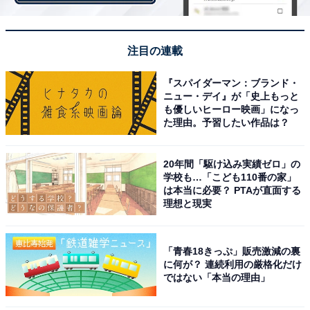
注目の連載
『スパイダーマン：ブランド・
第1位：京都大学（39.0％）
ニュー・デイ』が「史上もっと
も優しいヒーロー映画」になっ
た理由。予習したい作品は？
1位は、「京都大学」が獲得。
20年間「駆け込み実績ゼロ」の
学校も…「こども110番の家」
東京大学と並び、難関大学として毎年優秀な人材を輩出
は本当に必要？ PTAが直面する
している国立大学です。世界の教育系機関やメディアが
理想と現実
主催している「世界大学ランキング」でも、毎年上位に
ランクインしています。同校が公開している進路・就職
「青春18きっぷ」販売激減の裏
状況データを見ると2021年度の卒業生6097人のうち、約
に何が？ 連続利用の厳格化だけ
5割の3027人が就職しており、産業別トップ3は、サービ
ではない「本当の理由」
ス業が867人、製造業が810人、情報通信・運輸・郵便業