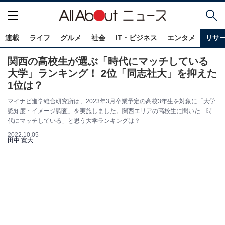
連載
ライフ
グルメ
社会
IT・ビジネス
エンタメ
リサ
関西の高校生が選ぶ「時代にマッチしている
大学」ランキング！ 2位「同志社大」を抑えた
1位は？
マイナビ進学総合研究所は、2023年3月卒業予定の高校3年生を対象に「大学
認知度・イメージ調査」を実施しました。関西エリアの高校生に聞いた「時
代にマッチしている」と思う大学ランキングは？
2022.10.05
田中 寛大