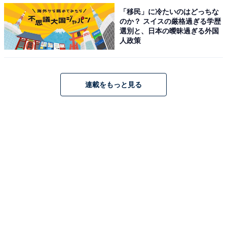
＞次ページ：10位までのランキング結果
「移民」に冷たいのはどっちな
のか？ スイスの厳格過ぎる学歴
選別と、日本の曖昧過ぎる外国
人政策
【おすすめ記事】
・
関東・甲信越の高校生が選ぶ「時代にマッチしている大
連載をもっと見る
学」 3位 東京大、2位 青山学院大、1位は？
・
東海・北陸の高校生に聞いた「時代にマッチしている大
学」 3位 名古屋外国語大、2位 名城大、1位は？
・
中国・四国の高校生に聞いた「時代にマッチしている大
学」 3位 広島大、2位 広島修道大、1位は？
・
九州・沖縄の高校生が選ぶ「時代にマッチしている大
学」ランキング！ 2位「福岡大」を抑えた1位は？