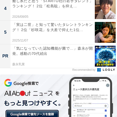
癒し系だと思う「STARTO社の若手タレント」
南部の「京田辺校地」にキャンパスを展開しています。
ランキング！ 2位「松島聡」を抑え...
4
2026/08/05
国内外から学生が集まり、数多くの卒業生が幅広い分野
「実は二世」と知って驚いたタレントランキン
で活躍しています。新たな時代を担う有為な人材の輩出
グ！ 2位「杉咲花」を大差で抑えた1位...
5
にも力を入れており、2019年度には「新島塾」を開校し
ました。
2025/11/07
「気になっていた認知機能が菌で…」森永が開
発。感動の70代続出
PR
森永乳業
Recommended by