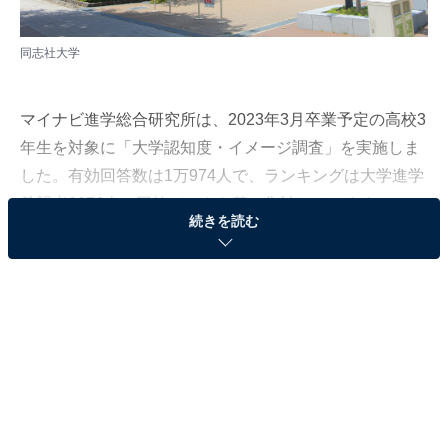
同志社大学
マイナビ進学総合研究所は、2023年3月卒業予定の高校3
年生を対象に「大学認知度・イメージ調査」を実施しま
した。有効回答数は1万974人で、ランキングは大学進学
希望者8276人の回答データを基に集計しています。
続きを読む
本記事では、関西エリア（滋賀県、京都府、大阪府、兵
庫県、奈良県、和歌山県）の高校生1557人に聞いた「時
代にマッチしている」と思う大学ランキングを紹介しま
す。
＞10位までのランキング結果