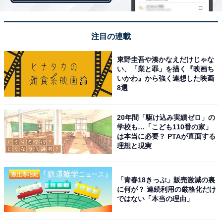
注目の連載
第1位：近畿大学（22.3％）
東野圭吾や湊かなえだけじゃな
い、「業と罪」を描く『映画ち
第1位は「近畿大学」でした。芸術から医療系まで、幅
いかわ』から強く連想した映画
8選
広い分野を学べる総合大学です。2025年に創立100周年
を迎えます。建学の精神は、「実学教育」と「人格の陶
20年間「駆け込み実績ゼロ」の
冶」です。
学校も…「こども110番の家」
は本当に必要？ PTAが直面する
理想と現実
メインの東大阪キャンパスは、広々とした敷地を有して
います。近大マグロなどの研究が注目を集め、志願者数
が多いことでも有名です。2022年4月には「情報学部」
「青春18きっぷ」販売激減の裏
を開設するなど、時代のニーズを捉えています。
に何が？ 連続利用の厳格化だけ
ではない「本当の理由」