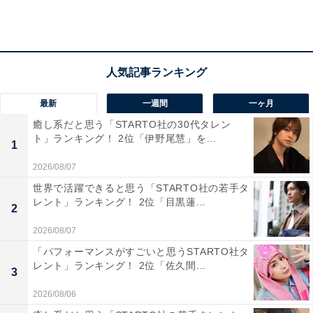
最新
一週間
一ヶ月
癒し系だと思う「STARTO社の30代タレン
ト」ランキング！ 2位「伊野尾慧」を...
1
2026/08/07
世界で活躍できると思う「STARTO社の若手タ
レント」ランキング！ 2位「目黒蓮...
2
第2位（同率）：同志社大学（12.3％）
2026/08/07
「パフォーマンスがすごいと思うSTARTO社タ
第2位の2校目は「同志社大学」でした。1875年に、新島
レント」ランキング！ 2位「佐久間...
3
襄によって創設された「同志社英学校」に端を発する私
2026/08/06
立大学です。京都市中心部の「今出川校地」と、京都府