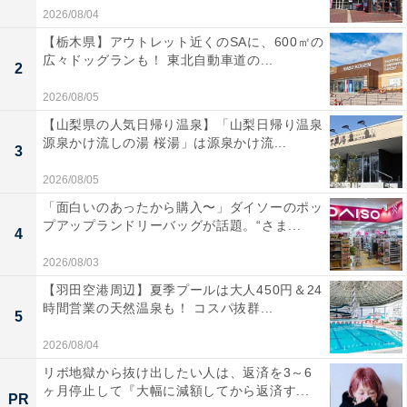
2026/08/04
【栃木県】アウトレット近くのSAに、600㎡の
広々ドッグランも！ 東北自動車道の...
2
2026/08/05
【山梨県の人気日帰り温泉】「山梨日帰り温泉
源泉かけ流しの湯 桜湯」は源泉かけ流...
3
2026/08/05
「面白いのあったから購入〜」ダイソーのポッ
プアップランドリーバッグが話題。“さま...
4
2026/08/03
【羽田空港周辺】夏季プールは大人450円＆24
時間営業の天然温泉も！ コスパ抜群...
5
2026/08/04
リボ地獄から抜け出したい人は、返済を3～6
ヶ月停止して『大幅に減額してから返済す...
PR