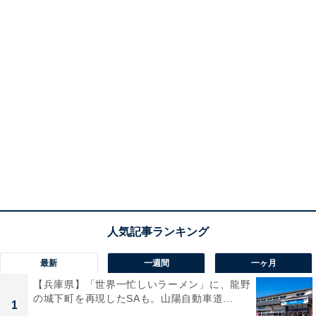
最新
一週間
一ヶ月
【兵庫県】「世界一忙しいラーメン」に、龍野
の城下町を再現したSAも。山陽自動車道...
1