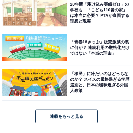
20年間「駆け込み実績ゼロ」の
学校も…「こども110番の家」
は本当に必要？ PTAが直面する
理想と現実
「青春18きっぷ」販売激減の裏
に何が？ 連続利用の厳格化だけ
ではない「本当の理由」
「移民」に冷たいのはどっちな
のか？ スイスの厳格過ぎる学歴
選別と、日本の曖昧過ぎる外国
人政策
連載をもっと見る