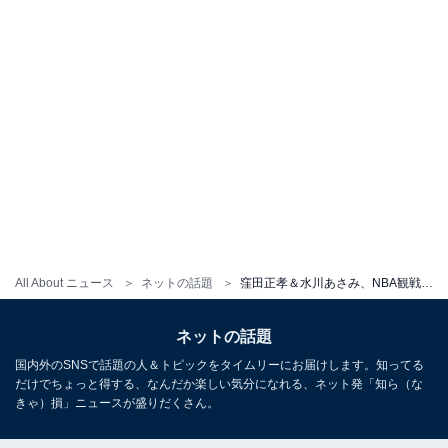
All About ニュース
ネットの話題
窪田正孝＆水川あさみ、NBA観戦中の夫婦ツーショット公開！ 「最高ぅぅ！！！」「お似合い夫婦です」
ネットの話題
国内外のSNSで話題の人＆トピックをタイムリーにお届けします。知ってる
だけでちょっと得する、なんだか楽しい気分になれる、ネット発「知ら（な
きゃ）損」ニュースが盛りだくさん。