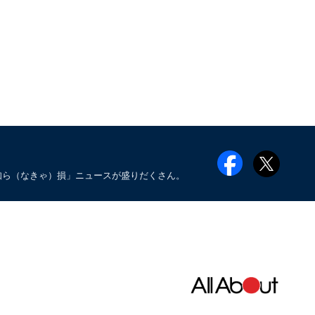
知ら（なきゃ）損」ニュースが盛りだくさん。