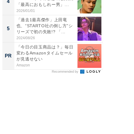
4
4
「最高におもしれー男」...
エットに
2026/01/01
2026/08/0
「過去1最高傑作」上田竜
「脳がバ
也、“STARTO社の倒し方”シ
装姿が話
5
5
リーズで初の失敗!? 「...
のお父さ
2024/08/26
2026/08/0
「今日の目玉商品は？」毎日
「今日
変わるAmazonタイムセール
変わるA
PR
PR
が見逃せない
が見逃
Amazon
Amazon
Recommended by