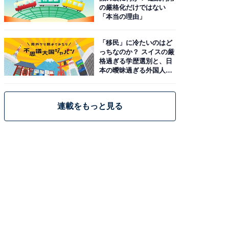
の厳格化だけではない
「本当の理由」
「移民」に冷たいのはど
っちなのか？ スイスの厳
格過ぎる学歴選別と、日
本の曖昧過ぎる外国人政
策
連載をもっと見る