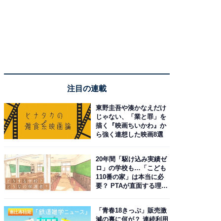
注目の連載
東野圭吾や湊かなえだけ
じゃない、「業と罪」を
描く『映画ちいかわ』か
ら強く連想した映画8選
20年間「駆け込み実績ゼ
ロ」の学校も…「こども
110番の家」は本当に必
要？ PTAが直面する理想
と現実
「青春18きっぷ」販売激
減の裏に何が？ 連続利用