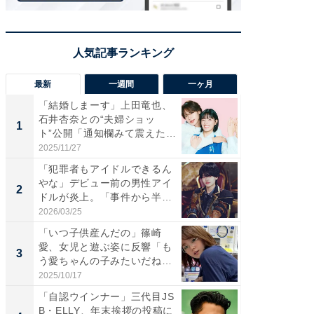
最新
一週間
一ヶ月
「結婚しまーす」上田竜也、
「さす
石井杏奈との“夫婦ショッ
は」高
1
1
ト”公開「通知欄みて震えた」
災地を
「...
「カ...
2025/11/27
2026/08/0
「犯罪者もアイドルできるん
「女の
やな」デビュー前の男性アイ
介、バ
2
2
ドルが炎上。「事件から半年
らのプレ
も...
愛...
2026/03/25
2026/08/0
「いつ子供産んだの」篠崎
「脚が
愛、女児と遊ぶ姿に反響「も
横川尚
3
3
う愛ちゃんの子みたいだね」
ムキな姿
「完...
刃...
2025/10/17
2026/08/0
「自認ウインナー」三代目JS
「え、
B・ELLY、年末挨拶の投稿に
芸人、2